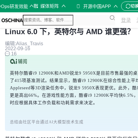
媒体矩阵
vOps研发效能
开源中国APP
切
登录
Linux 6.0 下，英特尔与 AMD 谁更强？
编辑:Alias_Travis
2022-09-16
16
英特尔酷睿i9 12900K和AMD锐龙9 5950X是目前市售最强的桌面端
了415项基准测试。结果显示，酷睿i9 12900K在综合性能上平均比锐
Appleseed等3D渲染任务中，锐龙9 5950X表现更优。此外，
更是高出66%。在游戏性能方面，酷睿i9 12900K平均快6.5
时应根据具体工作负载和功耗需求来决定。
总结由社区平台通过AI大模型技术生成