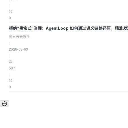
|
0
拒绝“黑盒式”治理：AgentLoop 如何通过语义链路还原，精准发
阿里云云原生
|
2026-08-03
|
587
|
0