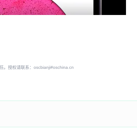
系：oscbianji#oschina.cn