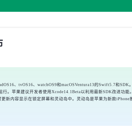
布
dOS16、tvOS16、watchOS9和macOSVentura13的Swift5.7
行。苹果建议开发者使用Xcode14.1Beta以利用最新SDK改进功能。全新Acti
新内容显示在锁定屏幕和灵动岛中。灵动岛是苹果为新款iPhone推出的全