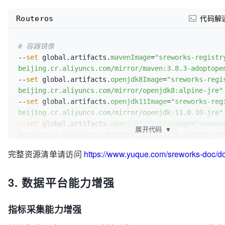
# 二进制命令
Routeros
代码解
export
HELM_BIN_URL
=
"https://abm-storage.oss-cn-
zhangjiakou.aliyuncs.com/lib/helm"
export
KUSTOMIZE_BIN_URL
=
"https://abm-storage.oss-c
# 容器镜像
zhangjiakou.aliyuncs.com/lib/kustomize"
--
set
 global.artifacts.
mavenImage
=
"sreworks-registr
export
MINIO_CLIENT_URL
=
"https://sreworks.oss-cn-
beijing.cr.aliyuncs.com/mirror/maven:3.8.3-adoptope
beijing.aliyuncs.com/bin/mc-linux-amd64"
--
set
 global.artifacts.
openjdk8Image
=
"sreworks-regi
beijing.cr.aliyuncs.com/mirror/openjdk8:alpine-jre"
# SREWorks内置应用包
--
set
 global.artifacts.
openjdk11Image
=
"sreworks-reg
export
SREWORKS_BUILTIN_PACKAGE_URL
=
"https://srewor
beijing.cr.aliyuncs.com/mirror/openjdk:11.0.10-jre"
beijing.aliyuncs.com/packages"
--
set
 global.artifacts.
openjdk11AlpineImage
=
"srewor
展开代码
▼
beijing.cr.aliyuncs.com/mirror/openjdk11:alpine-jre
..
--
set
 global.artifacts.
alpineImage
=
"sreworks-regist
完整资源清单请访问
https://www.yuque.com/sreworks-doc/
beijing.cr.aliyuncs.com/mirror/alpine:latest"
 \

--
set
 global.artifacts.
nodeImage
=
"sreworks-registry
3. 数据平台能力增强
beijing.cr.aliyuncs.com/mirror/node:10-alpine"
 \

--
set
 global.artifacts.
migrateImage
=
"sw-migrate"
 \

--
set
 global.artifacts.
postrunImage
=
"sw-postrun"
 \

指标采集能力增强
--
set
 global.artifacts.
python3Image
=
"sreworks-regis
beijing.cr.aliyuncs.com/mirror/python:3.9.12-alpine