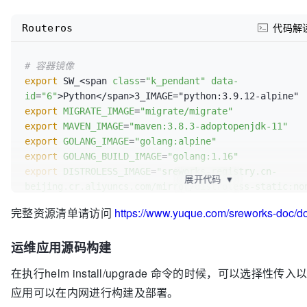
Routeros
代码解
# 容器镜像
export
 SW_<span 
class
=
"k_pendant"
data-
id
=
"6"
export
MIGRATE_IMAGE
=
"migrate/migrate"
export
MAVEN_IMAGE
=
"maven:3.8.3-adoptopenjdk-11"
export
GOLANG_IMAGE
=
"golang:alpine"
export
GOLANG_BUILD_IMAGE
=
"golang:1.16"
export
DISTROLESS_IMAGE
=
"sreworks-registry.cn-
展开代码
▼
beijing.cr.aliyuncs.com/mirror/distroless-static:no
完整资源清单请访问
https://www.yuque.com/sreworks-doc/
# 软件仓库
export
APK_REPO_DOMAIN
=
"mirrors.tuna.tsinghua.edu.c
运维应用源码构建
export
PYTHON_PIP
=
"http://mirrors.aliyun.com/pypi/s
export
GOPROXY
=
"https://goproxy.cn"
在执行helm install/upgrade 命令的时候，可以选择性
export
MAVEN_SETTINGS_XML
=
"https://sreworks.oss-cn-
应用可以在内网进行构建及部署。
beijing.aliyuncs.com/resource/settings.xml"