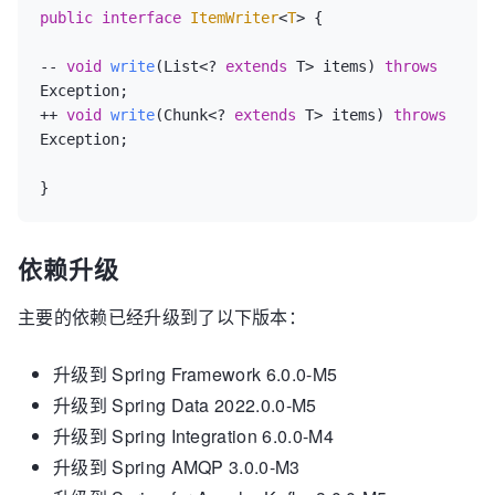
public
interface
ItemWriter
<
T
> 
{

-- 
void
write
(List<? 
extends
 T> items)
throws
Exception
;

++ 
void
write
(Chunk<? 
extends
 T> items)
throws
Exception
;

依赖升级
主要的依赖已经升级到了以下版本：
升级到 Spring Framework 6.0.0-M5
升级到 Spring Data 2022.0.0-M5
升级到 Spring Integration 6.0.0-M4
升级到 Spring AMQP 3.0.0-M3