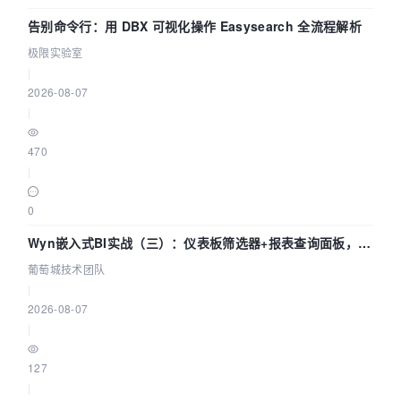
告别命令行：用 DBX 可视化操作 Easysearch 全流程解析
极限实验室
|
2026-08-07
|
470
|
0
Wyn嵌入式BI实战（三）：仪表板筛选器+报表查询面板，参
数联动全闭环
葡萄城技术团队
|
2026-08-07
|
127
|