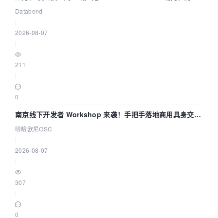
企业构建全链路 Trace 数据管道
Databend
|
2026-08-07
|
211
|
0
南京线下开发者 Workshop 来袭！手把手落地商用具身交互
智能 Agent 应用
哈哈欧尼OSC
|
2026-08-07
|
307
|
0