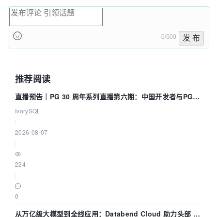
0/500
发 布
推荐阅读
直播预告｜PG 30 周年系列直播第六期：中国开发者与PG内
核——我们改得动吗？我们贡献了什么？
IvorySQL
|
2026-08-07
|
224
|
0
从万亿级大模型到全线应用：Databend Cloud 助力头部 AI