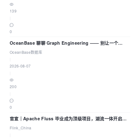
139
|
0
OceanBase 聊聊 Graph Engineering —— 别让一个
Agent 既当运动员又
OceanBase数据库
|
2026-08-07
|
200
|
0
官宣｜Apache Fluss 毕业成为顶级项目，湖流一体开启
Agentic Lake 全面实时化时代
Flink_China
|