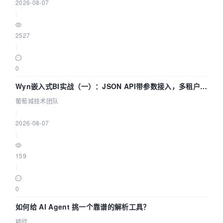
2026-08-07
|
2527
|
0
Wyn嵌入式BI实战（一）：JSON API带参数接入，多租户数
据源配置指南 | 葡萄城技术团队
葡萄城技术团队
|
2026-08-07
|
159
|
0
如何给 AI Agent 挑一个靠谱的解析工具？
颖欣