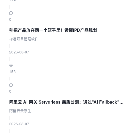
|
0
别把产品放在同一个篮子里！读懂IPD产品规划
禅道项目管理软件
|
2026-08-07
|
153
|
0
阿里云 AI 网关 Serverless 新版公测：通过“AI Fallback”与
拓扑可视化构建 AI 流量治理底座
阿里云云原生
|
2026-08-07
|