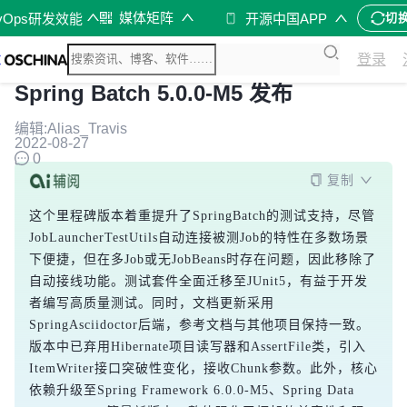
媒体矩阵
vOps研发效能
开源中国APP
切
登录
Spring Batch 5.0.0-M5 发布
编辑:Alias_Travis
2022-08-27
0
复制
这个里程碑版本着重提升了SpringBatch的测试支持，尽管
JobLauncherTestUtils自动连接被测Job的特性在多数场景
下便捷，但在多Job或无JobBeans时存在问题，因此移除了
自动接线功能。测试套件全面迁移至JUnit5，有益于开发
者编写高质量测试。同时，文档更新采用
SpringAsciidoctor后端，参考文档与其他项目保持一致。
版本中已弃用Hibernate项目读写器和AssertFile类，引入
ItemWriter接口突破性变化，接收Chunk参数。此外，核心
依赖升级至Spring Framework 6.0.0-M5、Spring Data 