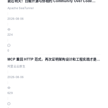
就在明天！白鲸开源与你相约 Community Over Code
Asia 2026 主题演讲！
Apache SeaTunnel
|
2026-08-06
|
224
|
0
MCP 重回 HTTP 范式，再次证明架构设计和工程实践才是稀
缺资源
阿里云云原生
|
2026-08-06
|
629
|