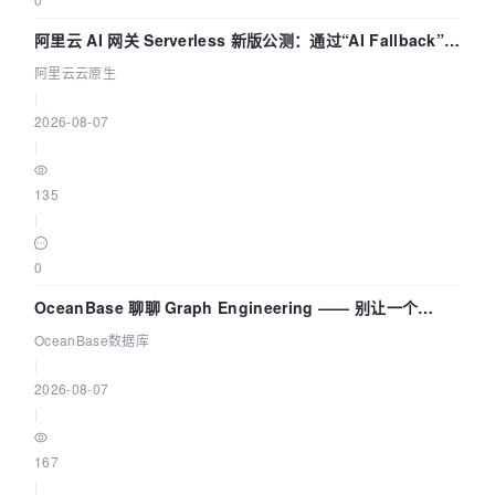
阿里云 AI 网关 Serverless 新版公测：通过“AI Fallback”与
拓扑可视化构建 AI 流量治理底座
阿里云云原生
|
2026-08-07
|
135
|
0
OceanBase 聊聊 Graph Engineering —— 别让一个
Agent 既当运动员又
OceanBase数据库
|
2026-08-07
|
167
|