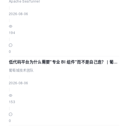
Community Over Code Asia 2026
Apache SeaTunnel
|
2026-08-06
|
194
|
0
低代码平台为什么需要"专业 BI 组件"而不是自己造？ | 葡萄
城技术团队
葡萄城技术团队
|
2026-08-06
|
153
|
0