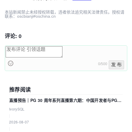
本站新闻禁止未经授权转载，违者依法追究相关法律责任。授权请
联系：oscbianji#oschina.cn
评论: 0
0/500
发 布
推荐阅读
直播预告｜PG 30 周年系列直播第六期：中国开发者与PG内
核——我们改得动吗？我们贡献了什么？
IvorySQL
|
2026-08-07
|