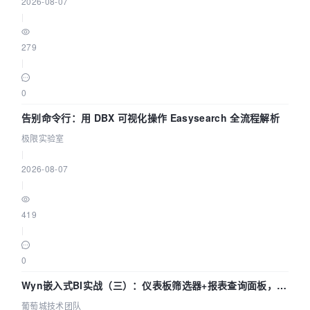
2026-08-07
|
279
|
0
告别命令行：用 DBX 可视化操作 Easysearch 全流程解析
极限实验室
|
2026-08-07
|
419
|
0
Wyn嵌入式BI实战（三）：仪表板筛选器+报表查询面板，参
数联动全闭环
葡萄城技术团队