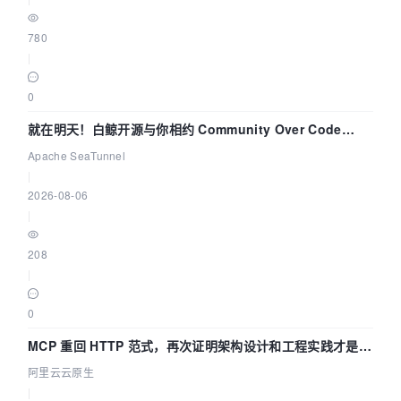
780
|
0
就在明天！白鲸开源与你相约 Community Over Code
Asia 2026 主题演讲！
Apache SeaTunnel
|
2026-08-06
|
208
|
0
MCP 重回 HTTP 范式，再次证明架构设计和工程实践才是稀
缺资源
阿里云云原生
|