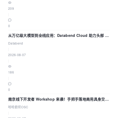
209
|
0
从万亿级大模型到全线应用：Databend Cloud 助力头部 AI
企业构建全链路 Trace 数据管道
Databend
|
2026-08-07
|
186
|
0
南京线下开发者 Workshop 来袭！手把手落地商用具身交互
智能 Agent 应用
哈哈欧尼OSC
|