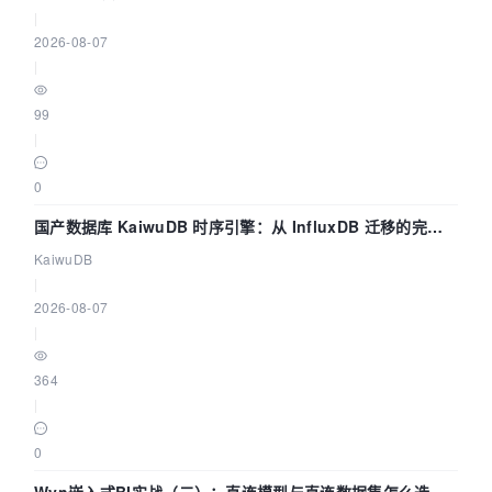
|
2026-08-07
|
99
|
0
国产数据库 KaiwuDB 时序引擎：从 InfluxDB 迁移的完整
技术路径
KaiwuDB
|
2026-08-07
|
364
|
0
Wyn嵌入式BI实战（二）：直连模型与直连数据集怎么选，