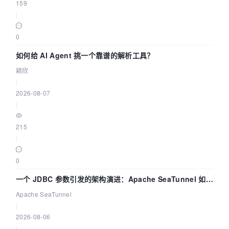
159
|
0
如何给 AI Agent 挑一个靠谱的解析工具？
颖欣
|
2026-08-07
|
215
|
0
一个 JDBC 参数引发的架构演进：Apache SeaTunnel 如何
解决数据同步中的“定时 Flush”难题
Apache SeaTunnel
|
2026-08-06
|