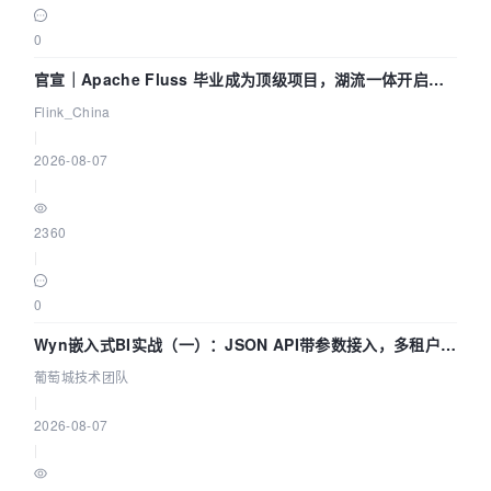
0
官宣｜Apache Fluss 毕业成为顶级项目，湖流一体开启
Agentic Lake 全面实时化时代
Flink_China
|
2026-08-07
|
2360
|
0
Wyn嵌入式BI实战（一）：JSON API带参数接入，多租户数
据源配置指南 | 葡萄城技术团队
葡萄城技术团队
|
2026-08-07
|