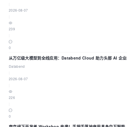
|
2026-08-07
|
239
|
0
从万亿级大模型到全线应用：Databend Cloud 助力头部 AI 
Trace 数据管道
Databend
|
2026-08-07
|
226
|
0
南京线下开发者 Workshop 来袭！手把手落地商用具身交互智能 A