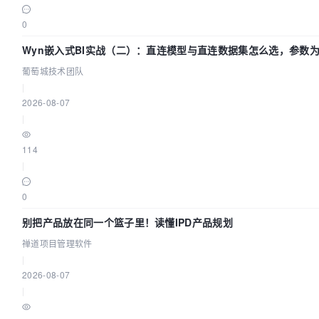
0
Wyn嵌入式BI实战（二）：直连模型与直连数据集怎么选，参数
效？| 葡萄城技术团队
葡萄城技术团队
|
2026-08-07
|
114
|
0
别把产品放在同一个篮子里！读懂IPD产品规划
禅道项目管理软件
|
2026-08-07
|