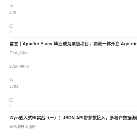
200
|
0
官宣｜Apache Fluss 毕业成为顶级项目，湖流一体开启 Agentic
实时化时代
Flink_China
|
2026-08-07
|
2633
|
0
Wyn嵌入式BI实战（一）：JSON API带参数接入，多租户数据源配
萄城技术团队
葡萄城技术团队
|