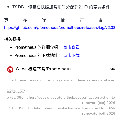
TSDB：修复在快照加载期间分配系列 ID 的竞赛条件
更多详情可查
https://github.com/prometheus/prometheus/releases/tag/v2.3
相关链接
Prometheus
的详细介绍：
点击查看
Prometheus
的下载地址：
点击下载
Gitee 极速下载/Prometheus
Sta
The Prometheus monitoring system and time series database
最近提交:
e75af386
chore(deps): update github/codeql-action action to 
renovate[bot]
2026
4318d450
Update golang/govulncheck-action digest to 032
renovate[bot]
2026