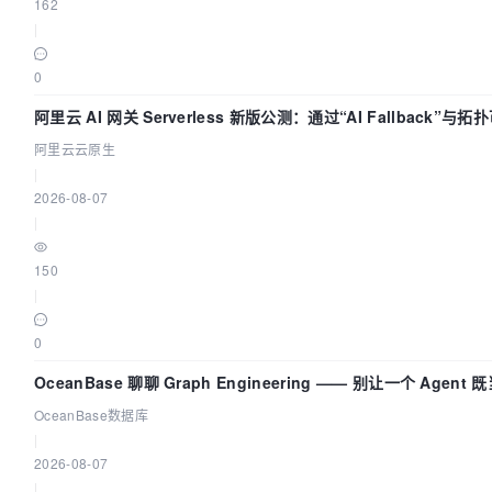
162
|
0
阿里云 AI 网关 Serverless 新版公测：通过“AI Fallback”与
AI 流量治理底座
阿里云云原生
|
2026-08-07
|
150
|
0
OceanBase 聊聊 Graph Engineering —— 别让一个 Agen
OceanBase数据库
|
2026-08-07
|