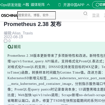
媒体矩阵
vOps研发效能
开源中国APP
切
登录
Prometheus 2.38 发布
编辑:Alias_Travis
2022-08-19
0
Prometheus 2.38版本更新带来了多项新特性和改进。新特性包
增/api/v1/format_query API端点，支持格式化PromQL表
对格式化PromQL的支持；DNSSD支持发现目标的MX记录；Temp
toTime()函数，转换样本时间戳为Gotime.Time值。改进方面：
KubernetesSD新增元标签__meta_kubernetes_service_port_nu
__meta_kubernetes_pod_container_image，分别指示服
像；PromQL在query panics时记录查询本身；UI调整黑暗
比度；Web加快/api/v1/rules调用；Scrape新增no-default-scra
省略默认端口。此外，修复了TSDB在快照加载期间的系列ID