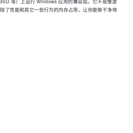
S 与 BSD 等）上运行 Windows 应用的兼容层。它不是像虚
 调用，免除了性能和其它一些行为的内存占用，让你能够干净地