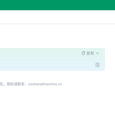
复制
系：oscbianji#oschina.cn