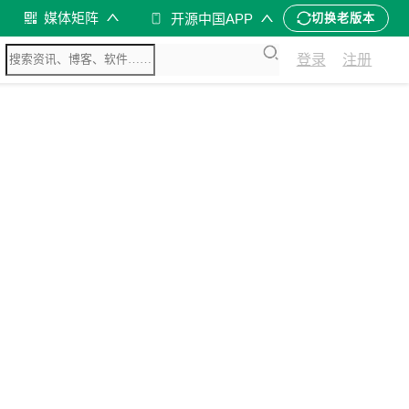
媒体矩阵
开源中国APP
切换老版本
登录
注册