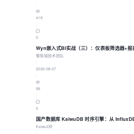
|
419
|
0
Wyn嵌入式BI实战（三）：仪表板筛选器+
葡萄城技术团队
|
2026-08-07
|
99
|
0
国产数据库 KaiwuDB 时序引擎：从 Influ
KaiwuDB
|