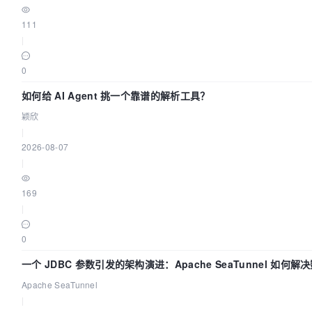
111
|
0
如何给 AI Agent 挑一个靠谱的解析工具？
颖欣
|
2026-08-07
|
169
|
0
一个 JDBC 参数引发的架构演进：Apache SeaTunnel 如何解
中的“定时 Flush”难题
Apache SeaTunnel
|