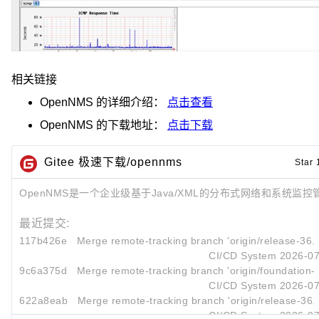
相关链接
OpenNMS
的详细介绍：
点击查看
OpenNMS
的下载地址：
点击下载
Gitee 极速下载/opennms
Star 
OpenNMS是一个企业级基于Java/XML的分布式网络和系统监控
最近提交:
117b426e
Merge remote-tracking branch 'origin/release-36.x'
CI/CD System
2026-07
9c6a375d
Merge remote-tracking branch 'origin/foundation-20
CI/CD System
2026-07
622a8eab
Merge remote-tracking branch 'origin/release-36.x'
CI/CD System
2026-07