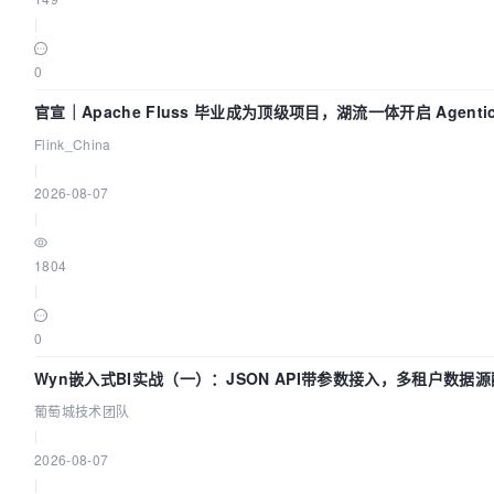
|
0
官宣｜Apache Fluss 毕业成为顶级项目，湖流一体开启 Agentic 
面实时化时代
Flink_China
|
2026-08-07
|
1804
|
0
Wyn嵌入式BI实战（一）：JSON API带参数接入，多租户数据
| 葡萄城技术团队
葡萄城技术团队
|
2026-08-07
|