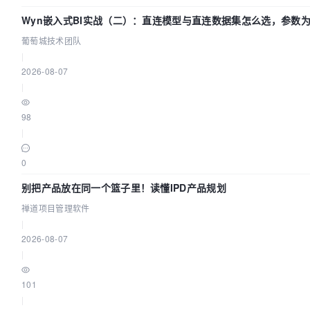
Wyn嵌入式BI实战（二）：直连模型与直连数据集怎么选，参数
效？| 葡萄城技术团队
葡萄城技术团队
|
2026-08-07
|
98
|
0
别把产品放在同一个篮子里！读懂IPD产品规划
禅道项目管理软件
|
2026-08-07
|
101
|