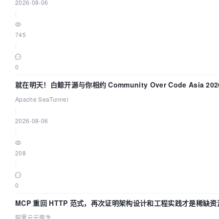
2026-08-06
|
745
|
0
就在明天！白鲸开源与你相约 Community Over Code Asia 20
讲！
Apache SeaTunnel
|
2026-08-06
|
208
|
0
MCP 重回 HTTP 范式，再次证明架构设计和工程实践才是稀缺资
阿里云云原生