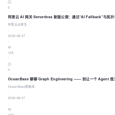
0
阿里云 AI 网关 Serverless 新版公测：通过“AI Fallback”与
建 AI 流量治理底座
阿里云云原生
|
2026-08-07
|
135
|
0
OceanBase 聊聊 Graph Engineering —— 别让一个 Agent
又
OceanBase数据库
|
2026-08-07
|
149