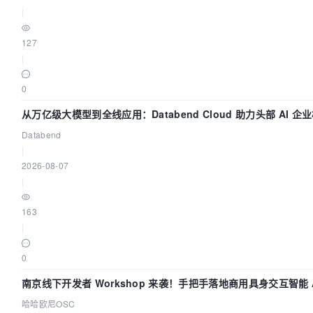
|
127
|
0
从万亿级大模型到全线应用：Databend Cloud 助力头部 AI 企
路 Trace 数据管道
Databend
|
2026-08-07
|
163
|
0
南京线下开发者 Workshop 来袭！手把手落地商用具身交互智能 A
用
哈哈欧尼OSC