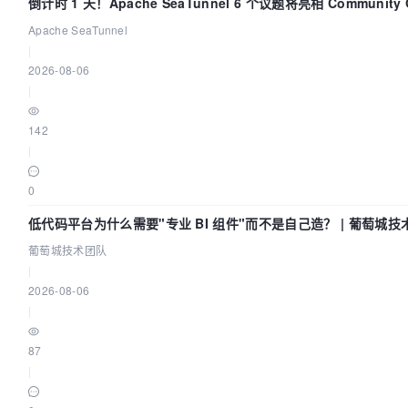
倒计时 1 天！Apache SeaTunnel 6 个议题将亮相 Community 
Code Asia 2026
Apache SeaTunnel
|
2026-08-06
|
142
|
0
低代码平台为什么需要"专业 BI 组件"而不是自己造？ | 葡萄城技
葡萄城技术团队
|
2026-08-06
|
87
|