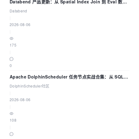
Databend 产品更新：从 Spatial Index Join 到 Eval 数据
管道
Databend
|
2026-08-06
|
175
|
0
Apache DolphinScheduler 任务节点实战合集：从 SQL、
DataX 到 Spark、Flink 一次配置全打通
DolphinScheduler社区
|
2026-08-06
|
108
|