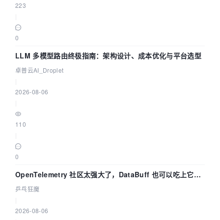
223
|
0
LLM 多模型路由终极指南：架构设计、成本优化与平台选型
卓普云AI_Droplet
|
2026-08-06
|
110
|
0
OpenTelemetry 社区太强大了，DataBuff 也可以吃上它的
eBPF 链路了
乒乓狂魔
|
2026-08-06