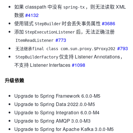
如果 classpath 中没有
，则无法读取 XML
spring-tx
数据
#4132
使用链式
时会丢失事务属性
#3686
StepBuilder
添加
后，
无法正确注册
StepExecutionListener
#773
ItemReadListener
#793
无法继承final class com.sun.proxy.$Proxy202
仅支持 Listener Annotations，
StepBuilderFactory
不支持 Listener Interfaces
#1098
升级依赖
Upgrade to Spring Framework 6.0.0-M5
Upgrade to Spring Data 2022.0.0-M5
Upgrade to Spring Integration 6.0.0-M4
Upgrade to Spring AMQP 3.0.0-M3
Upgrade to Spring for Apache Kafka 3.0.0-M5