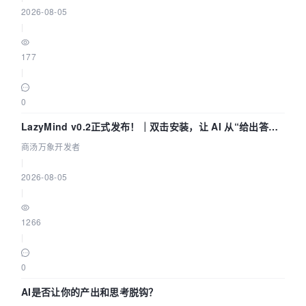
2026-08-05
|
177
|
0
LazyMind v0.2正式发布！｜双击安装，让 AI 从“给出答案”
走到“完成交付”
商汤万象开发者
|
2026-08-05
|
1266
|
0
AI是否让你的产出和思考脱钩？