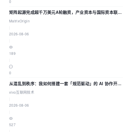
0
矩阵起源完成超千万美元A轮融资，产业资本与国际资本联手
押注企业级AI基础设施赛道
MatrixOrigin
|
2026-08-06
|
189
|
0
从混乱到秩序：我如何搭建一套「规范驱动」的 AI 协作开发
体系
vivo互联网技术
|
2026-08-06
|
527
|