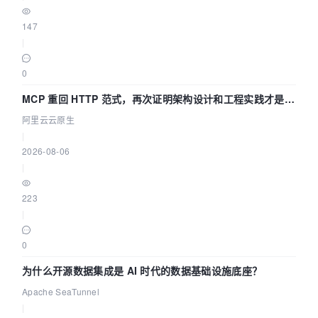
147
|
0
MCP 重回 HTTP 范式，再次证明架构设计和工程实践才是稀
缺资源
阿里云云原生
|
2026-08-06
|
223
|
0
为什么开源数据集成是 AI 时代的数据基础设施底座？
Apache SeaTunnel
|