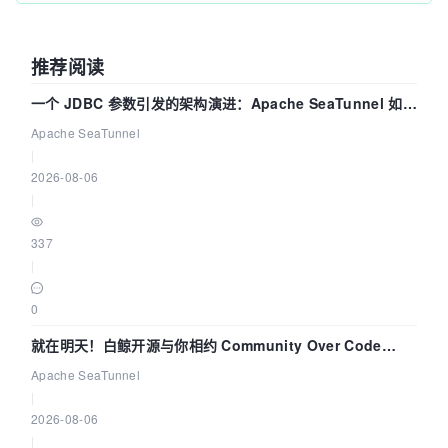
推荐阅读
一个 JDBC 参数引发的架构演进：Apache SeaTunnel 如何
解决数据同步中的“定时 Flush”难题
Apache SeaTunnel
|
2026-08-06
|
337
|
0
就在明天！白鲸开源与你相约 Community Over Code
Asia 2026 主题演讲！
Apache SeaTunnel
|
2026-08-06
|