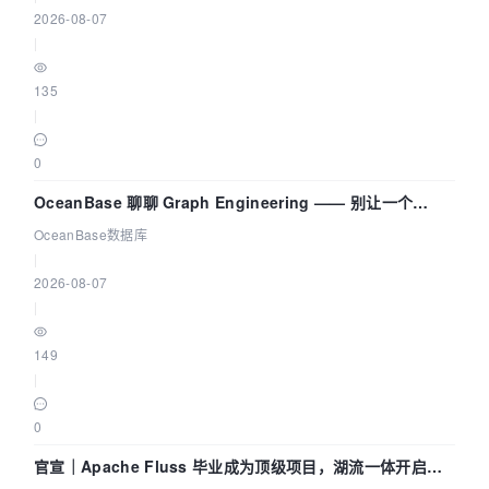
2026-08-07
|
135
|
0
OceanBase 聊聊 Graph Engineering —— 别让一个
Agent 既当运动员又
OceanBase数据库
|
2026-08-07
|
149
|
0
官宣｜Apache Fluss 毕业成为顶级项目，湖流一体开启