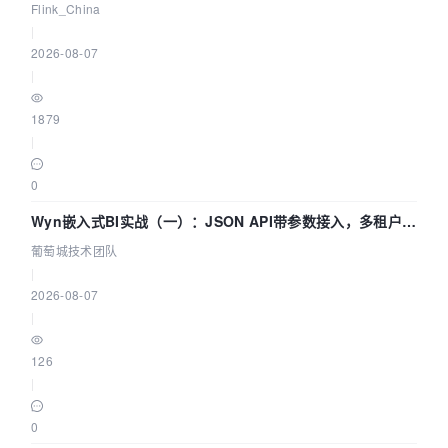
Agentic Lake 全面实时化时代
Flink_China
|
2026-08-07
|
1879
|
0
Wyn嵌入式BI实战（一）：JSON API带参数接入，多租户数
据源配置指南 | 葡萄城技术团队
葡萄城技术团队
|
2026-08-07
|
126
|
0