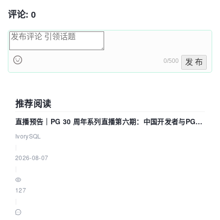
评论: 0
0/500
发 布
推荐阅读
直播预告｜PG 30 周年系列直播第六期：中国开发者与PG内
核——我们改得动吗？我们贡献了什么？
IvorySQL
|
2026-08-07
|
127
|