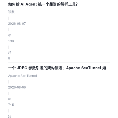
如何给 AI Agent 挑一个靠谱的解析工具？
颖欣
|
2026-08-07
|
193
|
0
一个 JDBC 参数引发的架构演进：Apache SeaTunnel 如何
解决数据同步中的“定时 Flush”难题
Apache SeaTunnel
|
2026-08-06
|
745
|