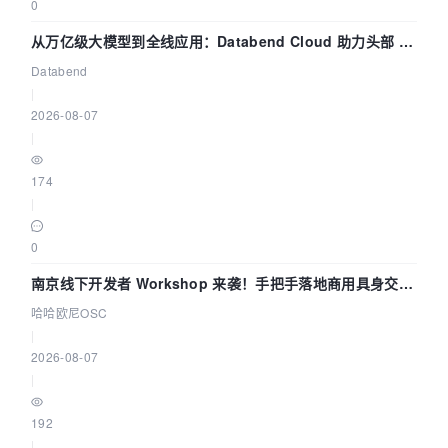
0
从万亿级大模型到全线应用：Databend Cloud 助力头部 AI
企业构建全链路 Trace 数据管道
Databend
|
2026-08-07
|
174
|
0
南京线下开发者 Workshop 来袭！手把手落地商用具身交互
智能 Agent 应用
哈哈欧尼OSC
|
2026-08-07
|
192
|