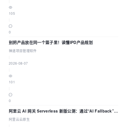
|
105
|
0
别把产品放在同一个篮子里！读懂IPD产品规划
禅道项目管理软件
|
2026-08-07
|
101
|
0
阿里云 AI 网关 Serverless 新版公测：通过“AI Fallback”与
拓扑可视化构建 AI 流量治理底座
阿里云云原生
|