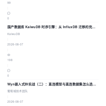
99
|
0
国产数据库 KaiwuDB 时序引擎：从 InfluxDB 迁移的完整
技术路径
KaiwuDB
|
2026-08-07
|
198
|
0
Wyn嵌入式BI实战（二）：直连模型与直连数据集怎么选，
参数为什么不生效？| 葡萄城技术团队
葡萄城技术团队
|
2026-08-07