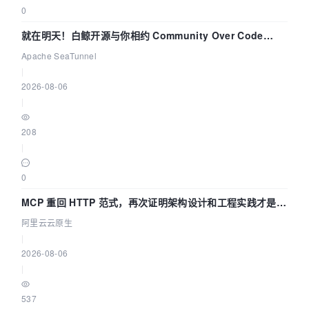
0
就在明天！白鲸开源与你相约 Community Over Code
Asia 2026 主题演讲！
Apache SeaTunnel
|
2026-08-06
|
208
|
0
MCP 重回 HTTP 范式，再次证明架构设计和工程实践才是稀
缺资源
阿里云云原生
|
2026-08-06
|
537