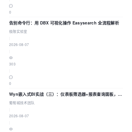
0
告别命令行：用 DBX 可视化操作 Easysearch 全流程解析
极限实验室
|
2026-08-07
|
303
|
0
Wyn嵌入式BI实战（三）：仪表板筛选器+报表查询面板，参
数联动全闭环
葡萄城技术团队
|
2026-08-07
|