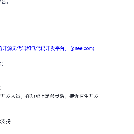
平台。
展的开源无代码和低代码开发平台。 (gitee.com)
的：
求
非开发人员；在功能上足够灵活，接近原生开发
术支持