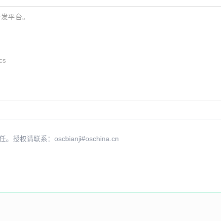
码开发平台。
ics
系：oscbianji#oschina.cn