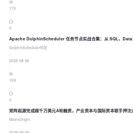
175
|
0
Apache DolphinScheduler 任务节点实战合集：从 SQL、Data
Spark、Flink 一次配置全打通
DolphinScheduler社区
|
2026-08-06
|
108
|
0
矩阵起源完成超千万美元A轮融资，产业资本与国际资本联手押注企
基础设施赛道
MatrixOrigin
|
2026-08-06