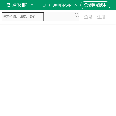
媒体矩阵
开源中国APP
切换老版本
登录
注册