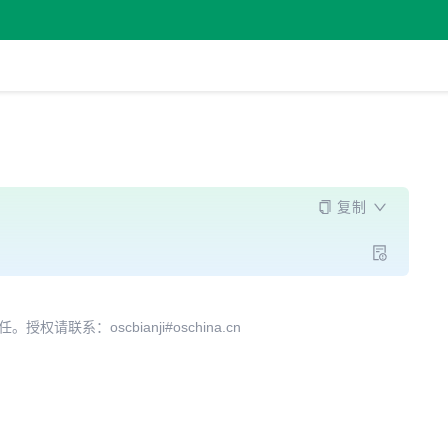
复制
系：oscbianji#oschina.cn