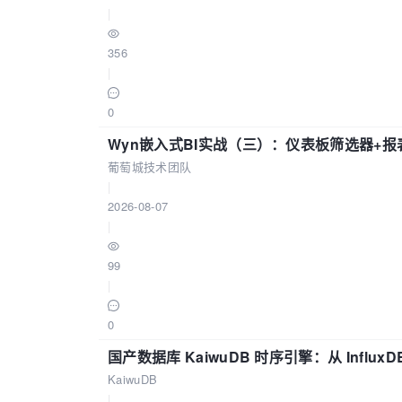
|
356
|
0
Wyn嵌入式BI实战（三）：仪表板筛选器+
葡萄城技术团队
|
2026-08-07
|
99
|
0
国产数据库 KaiwuDB 时序引擎：从 Influ
KaiwuDB
|