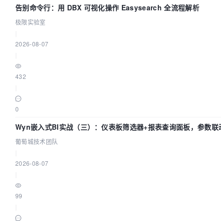
告别命令行：用 DBX 可视化操作 Easysearch 全流程解析
极限实验室
|
2026-08-07
|
432
|
0
Wyn嵌入式BI实战（三）：仪表板筛选器+报表查询面板，参数联
葡萄城技术团队
|
2026-08-07
|
99
|