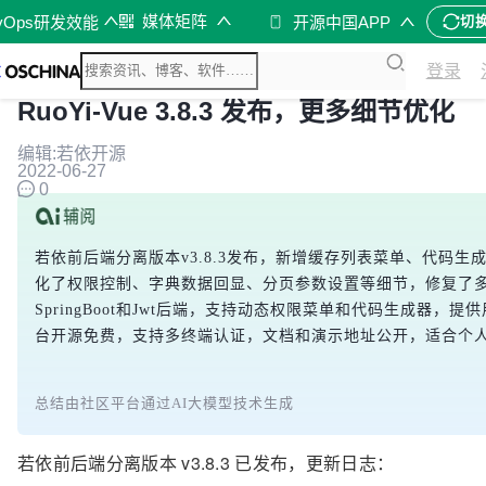
媒体矩阵
vOps研发效能
开源中国APP
切
登录
RuoYi-Vue 3.8.3 发布，更多细节优化
编辑:若依开源
2022-06-27
0
若依前后端分离版本v3.8.3发布，新增缓存列表菜单、代码
化了权限控制、字典数据回显、分页参数设置等细节，修复了多项bu
SpringBoot和Jwt后端，支持动态权限菜单和代码生成器
台开源免费，支持多终端认证，文档和演示地址公开，适合个
总结由社区平台通过AI大模型技术生成
若依前后端分离版本
v3.8.3 已发布，更新日志：