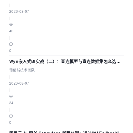
|
2026-08-07
|
40
|
0
Wyn嵌入式BI实战（二）：直连模型与直连数据集怎么选，
参数为什么不生效？| 葡萄城技术团队
葡萄城技术团队
|
2026-08-07
|
34
|
0
阿里云 AI 网关 Serverless 新版公测：通过“AI Fallback”与