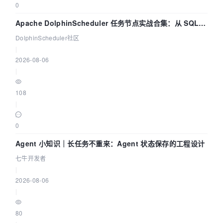
0
Apache DolphinScheduler 任务节点实战合集：从 SQL、
DataX 到 Spark、Flink 一次配置全打通
DolphinScheduler社区
|
2026-08-06
|
108
|
0
Agent 小知识｜长任务不重来：Agent 状态保存的工程设计
七牛开发者
|
2026-08-06
|
80