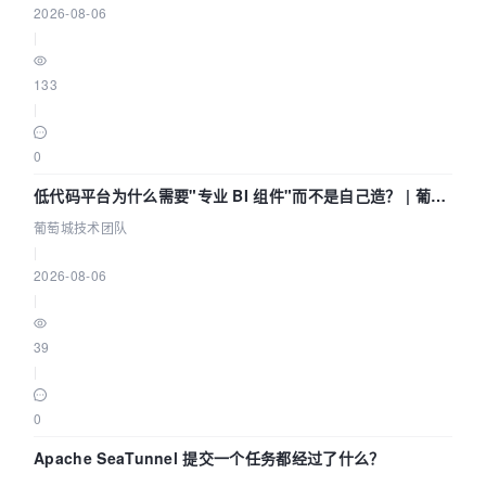
2026-08-06
|
133
|
0
低代码平台为什么需要"专业 BI 组件"而不是自己造？ | 葡萄
城技术团队
葡萄城技术团队
|
2026-08-06
|
39
|
0
Apache SeaTunnel 提交一个任务都经过了什么？