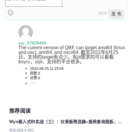
0/500
发 布
osc_57829490
The current version of QBE can target amd64 (linux 
and osx), arm64, and riscv64. 截至2022年6月25
日，支持的target有点少。有jit需求的可以看看
tinycc，sljit，支持的平台很多。
2022-06-25 11:25:04
回复 0
点赞 0
推荐阅读
Wyn嵌入式BI实战（三）：仪表板筛选器+报表查询面板，参
数联动全闭环
葡萄城技术团队