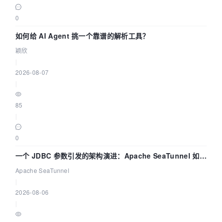
0
如何给 AI Agent 挑一个靠谱的解析工具？
颖欣
|
2026-08-07
|
85
|
0
一个 JDBC 参数引发的架构演进：Apache SeaTunnel 如何
解决数据同步中的“定时 Flush”难题
Apache SeaTunnel
|
2026-08-06
|