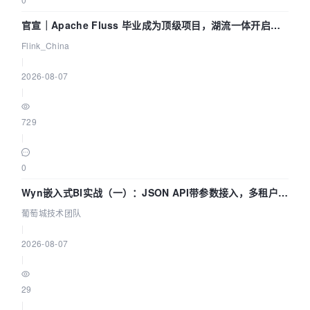
官宣｜Apache Fluss 毕业成为顶级项目，湖流一体开启
Agentic Lake 全面实时化时代
Flink_China
|
2026-08-07
|
729
|
0
Wyn嵌入式BI实战（一）：JSON API带参数接入，多租户数
据源配置指南 | 葡萄城技术团队
葡萄城技术团队
|
2026-08-07
|
29
|