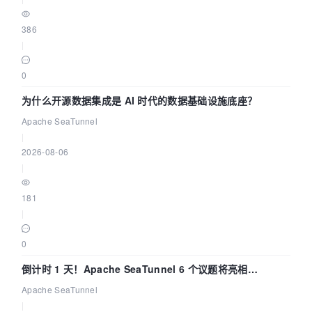
386
|
0
为什么开源数据集成是 AI 时代的数据基础设施底座？
Apache SeaTunnel
|
2026-08-06
|
181
|
0
倒计时 1 天！Apache SeaTunnel 6 个议题将亮相
Community Over Code Asia 2026
Apache SeaTunnel
|