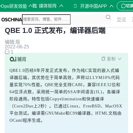
媒体矩阵
vOps研发效能
开源中国APP
切
登录
QBE 1.0 正式发布，编译器后端
编辑:局
2022-06-25
1
复制
QBE1.0历经8年开发正式发布，作为纯C实现的嵌入式编
译器后端，其优势在于简单高效，声称以LLVM10%代码
量实现70%性能。QBE完全支持CABI，兼容IEEE32位和
64位浮点数，采用统一简单的SSA中间语言(IL)，各编译
阶段通用。特性包括Copyelimination和快速编译
（Core2Duo上2秒）。已通过Linux、FreeBSD、MacOSX
平台测试。编译需GNUMake和C99编译器，HTML文档由
OCaml程序生成。