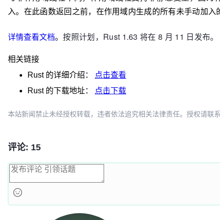
println!
(
"hello from the second scoped thre
入。
在此函数返回之前，在作用域内生成的所有未手动加入
// We can even mutably borrow `x` here,
// because no other threads are using it.
详情查看文档
。
按照计划，Rust 1.63 将在 8 月 11 日发布。
        x += a[
0
] + a[
2
];

    });

相关链接
println!
(
"hello from the main thread"
);

});

Rust
的详细介绍：
点击查看
Rust
的下载地址：
点击下载
// After the scope, we can modify and access our va
a.
push
(
4
本站新闻禁止未经授权转载，违者依法追究相关法律责任。授权请联系：oscbia
assert_eq!
(x, a.
len
());
评论: 15