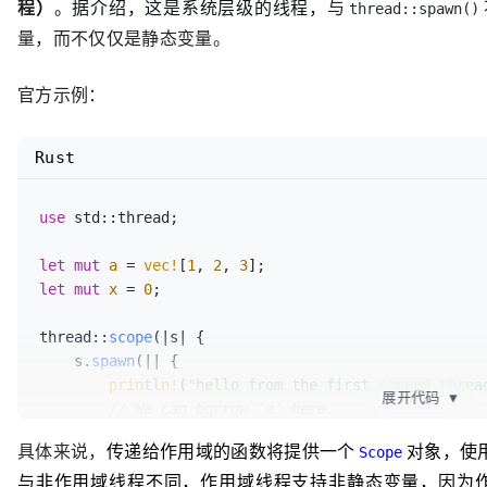
程
）
。据介绍，这是系统层级的线程，
与
thread::spawn()
量，而不仅仅是静态变量。
官方示例：
Rust
use
 std::thread;

let
mut 
a
 = 
vec!
[
1
, 
2
, 
3
let
mut 
x
 = 
0
;

thread::
scope
(|s| {

    s.
spawn
(|| {

println!
(
"hello from the first scoped threa
展开代码
▼
// We can borrow `a` here.
        dbg!(&a);

具体来说，
传递给作用域的函数将提供一个
对象，使
Scope
    });

与非作用域线程不同，作用域线程支持非静态变量，因为
    s.
spawn
(|| {
