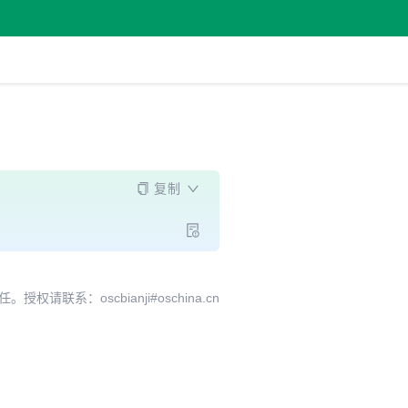
复制
系：oscbianji#oschina.cn