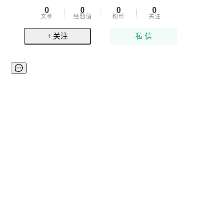
0
0
0
0
文章
经验值
粉丝
关注
+ 关注
私 信