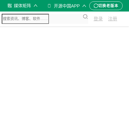
媒体矩阵
开源中国APP
切换老版本
登录
注册