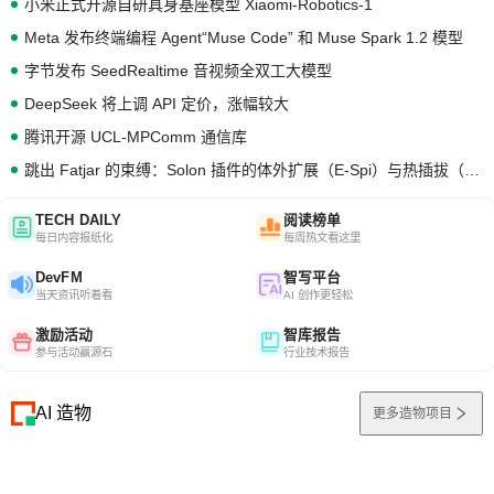
小米正式开源自研具身基座模型 Xiaomi-Robotics-1
Meta 发布终端编程 Agent“Muse Code” 和 Muse Spark 1.2 模型
字节发布 SeedRealtime 音视频全双工大模型
DeepSeek 将上调 API 定价，涨幅较大
腾讯开源 UCL-MPComm 通信库
跳出 Fatjar 的束缚：Solon 插件的体外扩展（E-Spi）与热插拔（H-Spi）
TECH DAILY
阅读榜单
每日内容报纸化
每周热文看这里
DevFM
智写平台
当天资讯听着看
AI 创作更轻松
激励活动
智库报告
参与活动赢源石
行业技术报告
AI 造物
更多造物项目