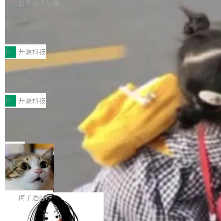
库，并将作为transport接入Mooncake TENT。
白开水不加糖
台 agent...
该通信库针对AI Memory池化场景的数据传输需
CoStrict入选工信部2025人工智能应用
求进行了深度优化，能够实现数据中心内大规模
典型案例
计算节点间多种内存类型的高性能通信。 UCL-
近日，工信部科技司公示《2025人工智能应用典
MPComm将作为一种传输引擎接入Mooncake T
型案例入选名单》，深信服“面向企业研发场景的
开
开源科技
ENT，实现零拷贝传输性能提升30%、非零拷贝
开源 AI 编程平台 CoStrict 应用”凭借卓越的技术
传输性能最高提升5倍。UCL-MPComm底层基
深信服AI算力网关入选工信部人工智能
创新与落地成效成功入选。 全链路私有化部署，
应用典型案例！
于自研UCL-Engine通信引擎，后续腾讯网平将
助力企业AI研发安全落地 当前，越来越多企业已
前不久，工业和信息化部正式发布《2025年人工
持续开源更多基于UCL-Engine的高性能通信组
经开始引入 AI Coding 工具，通过调用公有云模
智能应用典型案例名单》，集中展示人工智能在
开
开源科技
件。 腾讯网平团队在UCL-MPComm中实现了一
型或企业内部部署模型提升研发效率。但随着 AI
各领域的应用成果，覆盖技术底座、行业赋能、
个独立于业务线程的全局通信引擎（Engine），
Coding 从个人辅助工具逐步走向团队级、组织
Jeff Dean 离开 Google：一个时代的结
产品应用、支撑保障、专题等五大方向。深信服
并实...
束，一个实验室的开始
级应用，企业在规模化落地过程中，对安全性、
AI算力网关（AI创新平台）成功入选！ 随着各行
Google 员工编号 20。MapReduce 作者之一。
可控性和代码质量提出了更高要求。 首先是数据
各业的Agent走向规模化建设，算力构成形态逐
Bigtable 作者之一。TensorFlow 的作者之一。
局
安全与合规要求。对于大多数普通研发场景，公
渐丰富，用户关注的重点也在发生变化：不只是
Gemini 的架构师。Google 首席科学家。 Jeff D
有云模型能够满足快速试用和效率提升的需求。
让AI用起来，还要进一步看清混合算力时代下，
🔥 SolonCode v2026.8.4 发布：界面
ean 在 Google 工作了 27 年后，宣布离职。 他
但对于金融、能源、医疗等对数据安全要求较...
字体可调、22 种语言、记忆搜索增强
Token花在哪里、算力是否被充分利用，以及持
不是一个人走。一同离开的还有 Sanjay Ghema
打开终端就能上岗的全中文编码智能体，这一轮
续增长的AI成本该如何优化。 深信服AI算力网关
wat（Google 员工编号 23，Jeff Dean 二十多
把「看得清、用母语、记得住」三件事一次补
梅子酒好吃
正是围绕这些实际问题，从Token治理和成本治
年的编程搭档，MapReduce 和 Bigtable 的共同
齐。 SolonCode 是什么 SolonCode 是杭州无
理两个方面，让用户的每一份算力都看得清、管
作者）、Quoc Le（Google 大脑核心成员，Se
让“代码语义理解”深度释放AI Coding
耳科技研发的企业级终端编码智能体——一位全