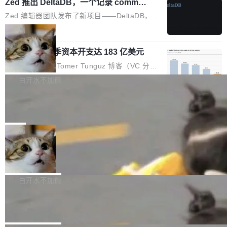
个小型数据库，应用天然按分片构建，单个数据
Zed 推出 DeltaDB，一个记录 commit
高价的三星折叠（三星Galaxy Z Fold8 Ultra / Z
之间所有操作的版本控制系统
库的竞争和爆炸半径问题在设计层面就被消除
Fold8 / Z Flip8）外，其余要么是中低端机器，
Zed 编辑器团队发布了新项目——DeltaDB，一
了。 闲置的 cell 会休眠到几乎不占资源。当 cel
例如iQOO Z11i、REDMI Note 17、REDMI No
个在 git commit 之间记录每一次编辑操作的版
局
l 迁移或唤醒时，新宿主从 S3 恢复 SQLite 数据
te 17 Pro、OPPO K15，要么是vivo X300 E这
本控制系统。目前处于 Early Access 阶段。 De
库继续执行。存储库是持久化的唯一真相...
样的次旗舰。 Galaxy Z Fold8 Ultra / Z Fold8 /
SpaceXAI 单季资本开支达 183 亿美元
ltaDB 的核心思路直接写在 landing page 最显
Z Flip8三款折叠屏新机均在7月22日发布，且全
眼的位置：「Software is made between com
根据风险投资人Tomer Tunguz 博客（VC 分
部搭载骁龙8 Elite Gen5 for Galaxy，它们本该
mits」——软件是在 commit 之间写出来的。git
析）披露的最新分析与第二季度业绩报告，Spac
白开水不加糖
是7月性...
只记录了你提交的最终状态，但真正的工作过程
eXAI在上个季度的总资本支出飙升至183.7亿美
——打字、删改、试错、agent 对话——都在 co
Meta 发布终端编程 Agent“Muse Cod
元。其中，绝大部分资金被直接用于 AI 领域，
e” 和 Muse Spark 1.2 模型
mmit 之间的空隙里丢失了。 DeltaDB 要做的就
金额高达158.3亿美元，这一单项投入已经逼近
Meta 今天发布了两款 AI 产品：Muse Code，
是把这段空隙补上。 回退到任何一次编辑：Delt
微软同期总资本开支的四成。 与亚马逊、Alpha
一个在终端里运行的编程 agent；Muse Spark
局
aDB 捕获 commit 之间的每一次操作，...
bet、微软以及 Meta 等传统科技巨头相比，Spa
1.2，驱动这个 agent 的新模型。一句话概括：
ceXAI的资金消耗速度尤为引人瞩目。然而，支
美团开源 LoHoSearch，用知识图谱校
你可以用 curl -fsSL https://dev.meta.ai/install.
准 AI 能力认知
撑庞大支出的资金来源却呈现出截然不同的面
sh | bash 安装一个能在大项目里自动规划、写
机器出题的前提，是让机器拥有全局视野。整个
貌。数据显示，微软和 Meta 主要依托充沛的经
代码、验证结果的 AI 终端工具。 据介绍，Muse
构建流程可以分为四个环节：建图 → 控制难度
白开水不加糖
营现金流来覆盖资本开支，其资本支出覆盖率分
Code 是 Meta 的编程 agent 产品。它和市场上
→ 质量把关 → 数据概览。
别达到155% 和106%;而SpaceXAI的经营现金
腾讯开源 UCL-MPComm 通信库
已有的终端编程 agent 在设计理念上有几个明显
流仅能覆盖资本开支的12...
的差异点。 异步后台 agent：Muse Code 有一
腾讯网平团队宣布开源了 UCL-MPComm 通信
个主 agent 循环，外加一组后台 agent。这些后