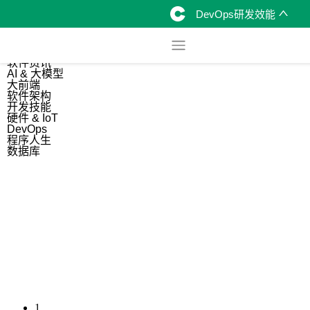
DevOps研发效能
综合
开源资讯
软件资讯
AI & 大模型
大前端
软件架构
开发技能
硬件 & IoT
DevOps
程序人生
数据库
1