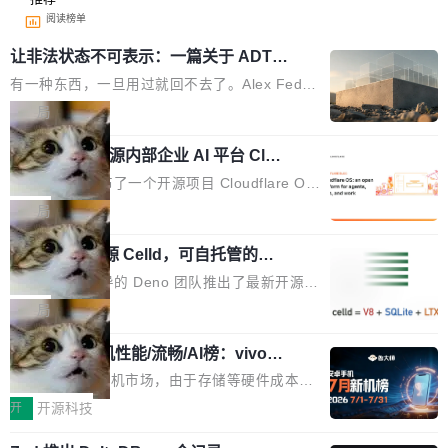
阅读榜单
让非法状态不可表示：一篇关于 ADT
的帖子在 Reddit 火了
有一种东西，一旦用过就回不去了。Alex Fedos
eev 管它叫"软件设计的基石"。 他说的东西不新
局
鲜——代数数据类型（ADT），尤其是和类型
Cloudflare 开源内部企业 AI 平台 Clou
（sum type）。但他说清楚了一件事：这不是类
dflare OS
型系统的学术体操，是日常编码的思维方式。 文
Cloudflare 发布了一个开源项目 Cloudflare O
章从一个简单的例子切入。一个网站的深色主题
S。如果你只看官方博客，你会觉得这是又一
局
设置，如果用布尔值 + 可空字段来表示——bool
个"AI 知识库 + 聊天机器人"——每个大厂都在
ean 表示是否可切换，nullable 的默认模式、浅
Deno 团队开源 Celld，可自托管的分
做，没什么新鲜的。 但 Kenton Varda 在 Twitte
布式 Durable Objects
色方案、深色方案——会产生大量无意义的组
r 上把事情说清楚了： 今天我们发布了 Cloudfla
Ryan Dahl 领导的 Deno 团队推出了最新开源项
合。方案缺了、配置冲突了、全 null 了。要知道
re OS，一个带连接器的聊天机器人，跟其他所
目 Celld，一个能在自己机器上运行 Cloudflare
局
哪些组合有效，作者说，你得靠"文档、校验、或
有科技公司做的一样。只不过，实际上它不一
Workers 和 Durable Objects 的守护进程。 设
者部落知识"。 换个写法。Rust 的 enum，两个
样。这是 Sandstorm.io 的重制版，我十年前的
鲁大师7月新机性能/流畅/AI榜：vivo夺
计思路很直接：每个对象是一个独立的 SQLite
变体：Switchable...
性能、流畅双第一，三星Galaxy Z系列
那个创业公司。不同的是，这次它构建在 Cloudf
数据库，按名称寻址，复制到你自己的 S3 兼容
2026年7月的手机市场，由于存储等硬件成本暴
新折叠缺席
lare Workers 上——我花了九年时间搭建的平台
存储库里。节点之间只通过这个存储库协调——
增，手机厂商的日子也不好过啊，新机速度明显
开
开源科技
——并且深度集成了 AI。这基本上是我十年秘密
没有控制平面，没有共识协议。每个对象自带一
放缓，因此硝烟味淡了许多。新机参数规格除开
计划的顶峰。 十年前，Ken...