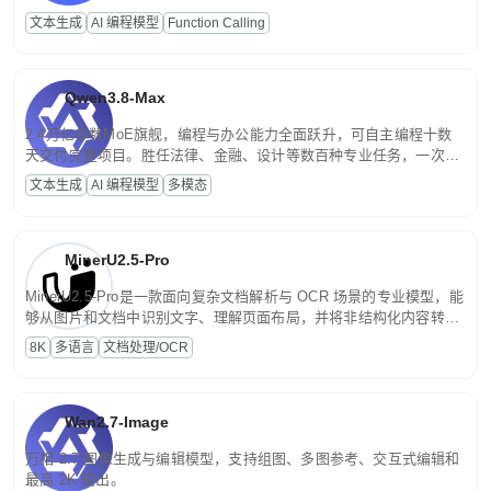
高并发、轻量化任务，适合日常对话、内容创作、基础 RAG、批量
文本生成
AI 编程模型
Function Calling
文案处理等普惠刚需场景。
Qwen3.8-Max
2.4万亿参数MoE旗舰，编程与办公能力全面跃升，可自主编程十数
天交付完整项目。胜任法律、金融、设计等数百种专业任务，一次对
话端到端交付生产级成果。原生视觉理解贯穿规划、执行与验证全流
文本生成
AI 编程模型
多模态
程，支持超长文档与长视频的深度语义解析。长程任务中自主规划与
闭环迭代，持续进化。
MinerU2.5-Pro
MinerU2.5-Pro是一款面向复杂文档解析与 OCR 场景的专业模型，能
够从图片和文档中识别文字、理解页面布局，并将非结构化内容转换
为便于存储、检索和二次处理的结构化结果。
8K
多语言
文档处理/OCR
Wan2.7-Image
万相 2.7 图像生成与编辑模型，支持组图、多图参考、交互式编辑和
最高 2K 输出。