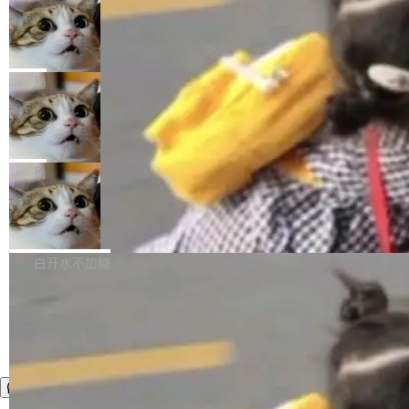
年。FFmpeg 社区最终选择用一个大版本的名
列表的数据匹配 —— 一项常规的数据处理任
没有拐弯抹角。他说中国正在赢得 AI 竞赛，而
字，留下了这份纪念。 雷霄骅曾是中国传媒大学
务，最终却产生了 180 万美元的账单，实际支出
当 AI agent 把源码变成了最好的扩展系
且按目前的速度，中国 AI 工具预计在今年底或
数字电视技术方向的博士生，长期从事视频、音
统，开发者工具必须开源
超出原定预算 860%。 更令人意外的是，该项目
2027 年就能追上美国前沿实验室的水平。 Dela
五年前，David Crawshaw 问过很多软件工程师
频技...
最终并未成功落地，而高额算力消耗持续运行长
ngue 把原因归结为一件事：开放协作。中国的
一个问题：你写过什么给自己用的程序？答案几
局
达 5 个月，公司直到财务对账时才察觉异常。这
AI 开发者在一个共享和协作的生态里加速迭代，
乎都是没有。工程师们整天用别人写的程序写程
意味着一个无人看管的 AI 程序，在近半年时间
而美国模型厂商在"闭门造车"。他的原话是 "buil
DeepSeek Harness 宣布内测邀请，全
序给别人用。偶尔有人自己写个博客系统、智能
里日夜不停地"烧钱"。 复盘显示，...
网最大规模开源 Agent 路演现场诞生
ding in silos"——各自为战，互不通气。 这个判
家居控制、家庭实验室，都算稀奇事。 Crawsh
一条内测招募帖，发出去的时候大概没人想到它
断从他嘴里说出来分量不同。Hugging Face 是
aw 是 Shelley 的作者，一个开源 AI coding age
会变成一场开源 Agent 生态的路演。 8月1日，
局
全球最大的开源 AI 平台，上面跑着上百万个模
nt。他最近在博客上写了一篇文章，核心论点很
DeepSeek Harness 团队负责人崔添翼（tiany
型。谁在开源赛道上领先，...
简单：开发者工具必须开源。 理由不是传统的自
商汤 SenseNova U1.5-Lite-Preview
i）在 X 上发帖： 「如果你是 Agent Harness 相
开源
由软件情怀，而是一个跟 AI agent 直接相关的
关开源项目的开发者，希望参加 DeepSeek Har
商汤科技宣布面向社区开源轻量级统一多模态模
技术判断。 两行 prompt 就能个性化任何软件 C
ness 的内测，可以回复或私信联系我。请附上
型的预览版本 SenseNova U1.5-Lite-Preview。
白开水不加糖
rawshaw 给出了两个 prompt。 第一个： "下载
GitHub id 以及开源代表作。」 DeepSeek 曾在
公告称，SenseNova U1.5-Lite-Preview并非简
某个软件的源码，在本地构建。修改 agent ...
官方招聘信息中写过一条简洁有力的公式：Mod
单的模型规模升级，而是基于 SenseNova U1
el + Harness = Agent。模型负责理解和推理，
的一次系统性迭代，不仅在同一架构中贯通视觉
Harness 负责把能力落到真实环境中——调用工
理解、推理、生成与编辑，还仅以 8B-MoT 的轻
具、读写文件、管理上下文、处理错误、完成闭
量大小，将能力推进到4K、更精细的真实质感、
环。崔添翼招人的标...
更复杂的视觉控制和可持续迭代编辑。 相比 U