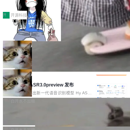
得住、用得稳、省得下、更安全！ 一、从现在开
价值潜能：华为云码道（CodeArts）
q2Seq 和 DocAI 的共同发明人）以及 Oriol Vin
中文驱动的数字员工，自主理解需求、规划步
一、代码仓深度理解技术的作用与价值 在软件工
始，Token使用一目...
代码仓技术解析
yals（Gemini 联合负责人，AlphaSta...
骤、编写代码。不挑模型、不挑平台，curl 一行
程实践中，代码仓是企业核心知识资产的主要载
开
开源科技
装完即用。 开源地址：Gitee · GitCode · GitHu
体。企业级代码仓库通常包含数十万乃至数百万
b 安装 支持 Java 8+（8~26）、macOS / Linu
一条“删库”命令跑 17 小时，算法工程
个文件，其规模远超单次模型调用可承载的上下
师删光 89TB 数据只为干私活
x / Windows / Harmony PC。 # macOS / Linu
文窗口。随着项目规模的持续扩张与代码历史的
最高人民检察院8月4日公布了一起案件：北京一
x / Harmony PC curl -fsSL https://solon.noea
不断累积，代码仓中的模块关系、接口契约、业
名90后算法工程师王某，为了给自己接的私活腾
局
r.org/solon...
务逻辑等关键信息往往分散于数十乃至数百个文
服务器空间，删光了公司AI游戏部门的全部核心
件之中，形成高度复杂的知识关联网络。传统的
Cloudflare 分享推理优化实践：KV ca
数据。 王某2024年1月入职东城区某科技公司AI
che 量化 + 权重压缩，吞吐量提升 4
代码检索手段（如关键词匹配、目录遍历）仅能
短剧部门，有互联网大厂背景。在公司内部架构
Kimi 和 GLM 是当前最强的大模型系列之一，但
1%，成本降 30%
在语法层面完成文本定位，难以触及代码的语义
调整期间，部门三次通知全员将数据从A集群迁
它们有一个共同的问题：太吃显存了。月之暗面
局
内涵与结构关联，导致开发者使用代码智能体在
移到B集群，王某都回复了"收到"。 他没有迁移
的 Kimi K 系列和智谱的 GLM 都是长上下文、M
理解大规模代码仓时面临显著"代码仓理解"瓶
腾讯混元 Hy ASR3.0preview 发布
数据。2024年9月3日下午4点，他使用此前登录
oE 架构的大模型，好用到让人上瘾，但 GPU 显
颈。 代码仓深度理解服务（以下简称" CodeBas
的账号密码进入A集群，输入了一条被程序员圈
存永远不够用。 Cloudflare 的 Workers AI 团队
腾讯混元正式推出新一代语音识别模型 Hy ASR
e深度理解服务"）是华为云码道（CodeA...
称为"删库跑路"的命令——最高管理员权限、无
一直在跑这些模型的推理。他们在官方博客上发
3.0preview。基于最新一代大语言模型 Hy3 的
白开水不加糖
需确认、强制递归删除。17个小时后，运维人员
了一篇技术文章，详细拆解了三种让大模型在 G
语言理解能力，以及融合了高精度语音识别与深
发现异常并中止进程时，89TB数据已经没了。
Pale Moon 34.3.2 发布，苍月浏览器
PU 上跑得更省、更快的技术手段——KV cache
度语义理解能力，实现了语音识别能力的全面升
删掉的是AI游戏部门的全部开发文件，包括公司
量化、模型权重压缩、以及共享 KV cache 的完
级。 根据介绍，Hy ASR3.0preview 目标在于：
Pale Moon 34.3.2 现已发布，这是一个安全更
自研的多个文生3D和...
整性保护。效果是：吞吐量提升 41%，每 token
让语音识别不再只是听清，而是真正听懂。通过
新和少量网页兼容性修复版本。 Changes/fixe
白开水不加糖