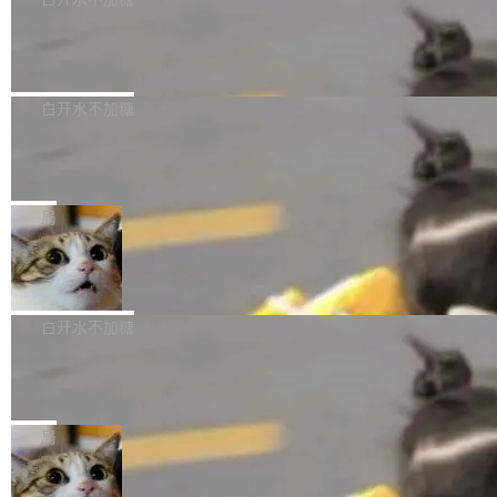
成本降低 30%，精度不变。 FP8 省的不仅是显
先理解你的语境和意图，再把准确的文字直接给
s： 实现了URL.Parse()便捷功能 对浏览器内部
存 KV cache 是推理时最吃显...
到你。从“逐字转写、单点优化”演进为“理解语
PostgreSQL 18/19 新特性深度解读
函数添加了多项边界检查，以避免潜在的越界访
境、兼容场景、一键直出”。 Hy ASR 3.0 previe
问、下溢和溢出。（DiD） 修复了加载和解析内
演讲者分享了一个有趣的实践：面对 PG 18 已
w 不要求标准普通话，方言识别覆盖粤语、吴语
容提供的字体时出现的几个问题 为避免音频加
发布的 Release Notes，他利用 AI 工具（如 Co
白开水不加糖
等 10 大方言片区和 20 余个二级小片区。在开
载、处理和播放过程中可能出现的一系列错误，
pilot）对数千条 commit 日志进行自动分析，先
源评测集中，Hy ASR 3.0 preview 在多语种的
对音频采样频率设定了下限 采样率低于 8kHz
慕尼黑市政府为全职开源项目维护者提
让模型总结出三十余条潜在特性，再逐条要求生
WER（...
供资助
（通常被认为是 "telephone"/"walkie-talkie" 音
成详细解释和代码校验，最终筛选出对用户体感
"在过去大约 10 年的大部分时间里，libexpat 的
质的最低采样率）的音频格式将被拒绝 修复了 C
最强的若干项。对于尚未正式发版的 PG 19，则
维护工作一直与我的日常工作、家务、社交生活
局
SS 圆角虚线样式中可能存在的问题 如果表单中
通过拉取过去一年内（从 PG 18 Beta1 时间点
和休闲娱乐竞争时间。" 这是 libexpat 维护者 S
的图像元素不在同一个子树中，则它们将不再关
至今）的所有 commit，同样交由 AI 分析提炼。
Firefox 153.0.3 发布
ebastian Pipping 写在博客里的话。8 月 4 日，
联 加...
经过人工复核，准确度令人满意。这一方法也为
他宣布了一个新消息：从 2026 年 8 月 1 日起，
Firefox 153.0.3 现已发布，具体更新内容如
社区爱好者提供了高效跟踪新版本的思路。
他可以全职维护 libexpat 了，最长 6 个月。发
下： New Smart Window 包含多项增强功能：
白开水不加糖
工资的是慕尼黑市政府。 libexpat 是一个 C99
<ul> <li>现在建议列表会显示更多结果，方便用
编写的流式 XML 解析器，MIT 许可证。和 libx
Cloudflare Computer 开源：你的 Age
户查找历史记录和切换到已打开的标签页。（<a
nt 需要一台电脑，而不是一个容器
ml2 一样，它是世界上使用最广泛的 XML 解析
href="https://bugzilla.mozilla.org/show_bug.c
Cloudflare 开源了名为 @cloudflare/computer
库之一。你的操作系统、浏览器、无数的基础设
gi?id=2019042">Bug&nbsp;2019042</a>）</l
的 npm 包。项目的核心论点是：容器不适合 Ag
局
施软件，很可能都在用它。而过去十年，维护它
i> <li>现在，助手可以直接使用 Exa 的网络搜索
ent 计算。真正适合的，是 Isolate。 Cloudflare
的人一直在用业余...
结果回答问题，而无需将问题转交给搜索引擎。
OpenAI 公开邮件和聊天记录回应苹果
工程师在这件事上没什么可谦虚的——他们用 W