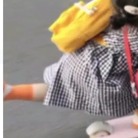
1，U1.5-Lite-Preview 在以下方向上带来了显著
提升： 原生支持4K图像生成； 更精细的局部纹
理、细节与真实世界质感； 更准确的中英文文字
生成与复杂版式组织； 更稳定的图...
©OSCHINA(OSChina.NET)
京ICP备2025119063号