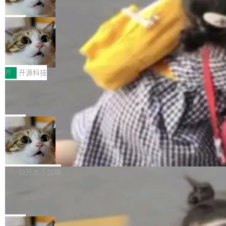
诉讼，称“Apple is getting this wron
（<a href="https://bugzilla.mozilla.org/show_
orkers 跑了十年 Isolate。用 CEO Matthew Pri
上个月，苹果一纸诉状把 OpenAI 告上法庭，指
g”
bug.cgi?id=204...
nce 的话说：「我们一生都在用 Isolate 运行代
控其挖角苹果前员工并窃取商业秘密。苹果的诉
局
码，而 AI Agent 不需要容器，它们需要的是 Iso
状把 OpenAI 描述成一个系统性地从前东家挖
late。」 容器为什么不合适 容器的问题在于启动
HUAWEI MatePad Edge上架WorkBu
人、套取机密信息的对手。 OpenAI 没发律师
ddy鸿蒙PC版，说话就能干活的AI办公
和销毁都太重了。一个 Agent 要执行的任务可能
函，也没选择庭外沉默。它在官网贴了一篇博
全能AI工作台WorkBuddy鸿蒙PC版上架HUAWE
搭子
只需要几毫秒的 CPU 时间，但容器从冷启动到
文，标题只有六个字：Apple is getting this wro
I MatePad Edge应用市场，直接下载即可使
开
开源科技
就绪要花数秒。如果未来有十...
ng。 然后，它把邮件往来和 iMessage 聊天记
用，与鸿蒙电脑上的体验一致。值得一提的是，
FFmpeg 9.0 发布：代号“Lei”，以此纪
录全贴了出来。 他发错人了 苹果外部律师 Gabr
这是目前市面上唯一支持平板接入WorkBuddy P
念中国开发者雷霄骅
iel Gross 来自 Weil 律所，2 月 23 日下午 5:53
C版的产品，搭载“人机双写”重磅功能——你写
全球知名开源多媒体框架 FFmpeg 今天正式发
给 OpenAI 总法律顾问 Che Chang 发了封邮
你的，AI写AI的，同屏协作互不干扰。一句话让
布了 9.0 版本。这个版本除了带来新一代音视频
局
件，附了一封长信，要求 OpenAI 配合调查前苹
AI帮你干活，现在开启全新体验！ 温馨提示：
处理能力和硬件加速支持之外，还有一个特殊之
果员工带走机密信...
亚马逊成本失控：AI 写代码烧掉 1215
体验WorkBuddy鸿蒙PC版前，请将 HUAWEI M
处：FFmpeg 9.0 的代号是“Lei”。 这个名字，
万元，超预算 860%
atePad Edge 升级至 HarmonyOS 6.1.0.135S
来自中国开发者雷霄骅（Lei Xiaohua）。 对于
外媒近日曝光了亚马逊的多份内部报告显示，AI
P9 patch03及以上版本。 *升级路径：设置 > 搜
很多中国音视频开发者而言，这个名字并不陌
导致公司在多个项目上超支。《金融时报》报道
白开水不加糖
索“软件更新” > 检查更新，即可搜索新版本，下
生。十年前，他通过大量中文技术文章、源码分
称，仅一个项目的成本超支就高达 180 万美元
载安装完成升级即可。 没有...
析和开源示例，让一代开发者第一次真正理解 F
Hugging Face CEO 发声：中国正在开
（约合人民币 1215 万元）。 具体来说，一名工
源模型上碾压我们
Fmpeg，也成为很多人进入音视频开发领域的
程师借助 Anthropic 旗下 Claude Sonnet 模型
"他们正在开源模型上碾压我们。" Hugging Fac
“启蒙老师”。 而今年，恰好是雷霄骅离世十周
编写程序，目标是完成电商平台作者信息与商品
e CEO Clément Delangue 在 CNBC 的采访里
局