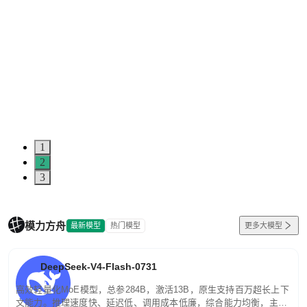
1
2
3
模力方舟
最新模型
热门模型
更多大模型
DeepSeek-V4-Flash-0731
高效轻量化MoE模型，总参284B，激活13B，原生支持百万超长上下
文能力。推理速度快、延迟低、调用成本低廉，综合能力均衡，主打