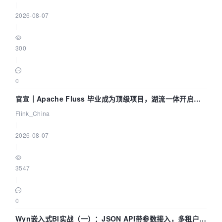
|
2026-08-07
|
300
|
0
官宣｜Apache Fluss 毕业成为顶级项目，湖流一体开启
Agentic Lake 全面实时化时代
Flink_China
|
2026-08-07
|
3547
|
0
Wyn嵌入式BI实战（一）：JSON API带参数接入，多租户数