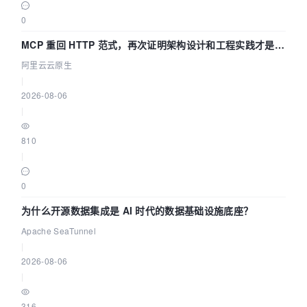
0
MCP 重回 HTTP 范式，再次证明架构设计和工程实践才是稀
缺资源
阿里云云原生
|
2026-08-06
|
810
|
0
为什么开源数据集成是 AI 时代的数据基础设施底座？
Apache SeaTunnel
|
2026-08-06
|
316