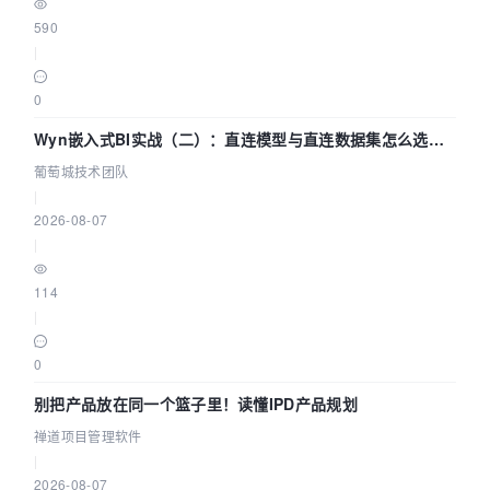
590
|
0
Wyn嵌入式BI实战（二）：直连模型与直连数据集怎么选，
参数为什么不生效？| 葡萄城技术团队
葡萄城技术团队
|
2026-08-07
|
114
|
0
别把产品放在同一个篮子里！读懂IPD产品规划
禅道项目管理软件
|
2026-08-07