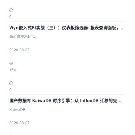
|
0
Wyn嵌入式BI实战（三）：仪表板筛选器+报表查询面板，参
数联动全闭环
葡萄城技术团队
|
2026-08-07
|
164
|
0
国产数据库 KaiwuDB 时序引擎：从 InfluxDB 迁移的完整
技术路径
KaiwuDB
|
2026-08-07
|