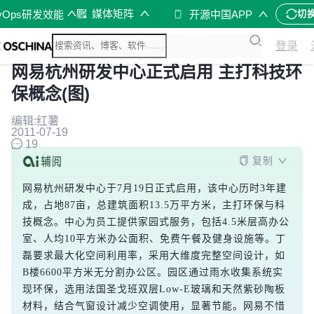
媒体矩阵
vOps研发效能
开源中国APP
切
登录
网易杭州研发中心正式启用 主打科技环
保概念(图)
编辑:红薯
2011-07-19
19
复制
网易杭州研发中心于7月19日正式启用，该中心历时3年建
成，占地87亩，总建筑面积13.5万平方米，主打环保与科
技概念。中心为员工提供家园式服务，包括4.5米层高办公
室、人均10平方米办公面积、免费午餐及健身设施等。丁
磊要求最大化空间利用率，采用大维度完整空间设计，如
B楼6600平方米无分割办公区。园区通过雨水收集系统实
现环保，选用法国圣戈班双层Low-E玻璃和天然紫砂陶板
材料，结合气窗设计减少空调使用，显著节能。网易不惜