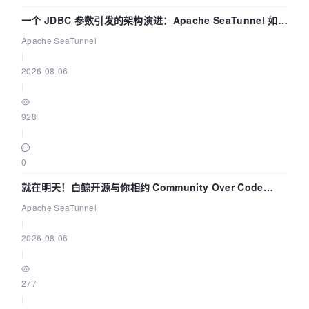
一个 JDBC 参数引发的架构演进：Apache SeaTunnel 如何
解决数据同步中的“定时 Flush”难题
Apache SeaTunnel
|
2026-08-06
|
928
|
0
就在明天！白鲸开源与你相约 Community Over Code
Asia 2026 主题演讲！
Apache SeaTunnel
|
2026-08-06
|
277
|