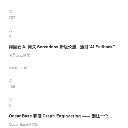
|
257
|
0
阿里云 AI 网关 Serverless 新版公测：通过“AI Fallback”与
拓扑可视化构建 AI 流量治理底座
阿里云云原生
|
2026-08-07
|
185
|
0
OceanBase 聊聊 Graph Engineering —— 别让一个
Agent 既当运动员又
OceanBase数据库