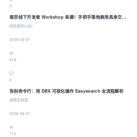
0
南京线下开发者 Workshop 来袭！手把手落地商用具身交互
智能 Agent 应用
哈哈欧尼OSC
|
2026-08-07
|
418
|
0
告别命令行：用 DBX 可视化操作 Easysearch 全流程解析
极限实验室
|
2026-08-07
|
710