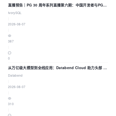
直播预告｜PG 30 周年系列直播第六期：中国开发者与PG内
核——我们改得动吗？我们贡献了什么？
IvorySQL
|
2026-08-07
|
387
|
0
从万亿级大模型到全线应用：Databend Cloud 助力头部 AI
企业构建全链路 Trace 数据管道
Databend
|
2026-08-07
|
310
|