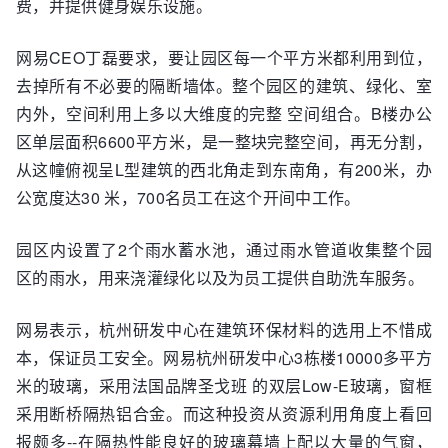
费，并提供健身娱乐设施。
网易CEO丁磊要求，要让园区每一个平方米都利用到位，
去掉所有不必要的隔断墙体。整个园区的建筑、绿化、室
内外，空间利用上多以大维度的完整 空间组合。B楼办公
区单层面积6600平方米，是一整块完整空间，再无分割，
从这幢俯视呈L型建筑的西北角走到东南角，有200米，办
公宽度达30 米，700名员工在这个开间中工作。
园区内设置了2个雨水蓄水池，通过雨水管道收集整个园
区的雨水，用来浇灌绿化以及为员工提供自助洗车服务。
网易表示，杭州研发中心在建筑环保材料的选用上不惜成
本，保证员工安全。网易杭州研发中心3栋楼10000多平方
米的玻璃，采用法国品牌圣戈班 的双层Low-E玻璃，窗框
采用断桥隔热铝合金。而这种投资从资源利用角度上看回
报颇多--在隔热性能良好的玻璃幕墙上配以大量的气窗，