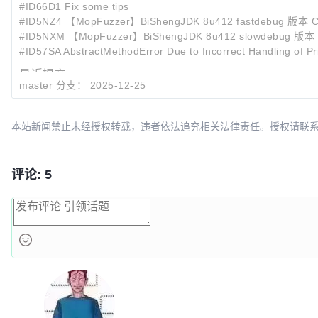
#ID66D1 Fix some tips
#ID5NZ4 【MopFuzzer】BiShengJDK 8u412 fastdebug 版本 Crash
#ID5NXM 【MopFuzzer】BiShengJDK 8u412 slowdebug 版本 Crash
#ID57SA AbstractMethodError Due to Incorrect Handling of P
最近提交:
master 分支：
2025-12-25
2b4c205b
update README.md
c66f1416
update README.md
b230c41e
update README.md
本站新闻禁止未经授权转载，违者依法追究相关法律责任。授权请联系：oscbia
评论: 5