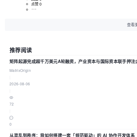
点赞 0
查看
推荐阅读
矩阵起源完成超千万美元A轮融资，产业资本与国际资本联手押注企
MatrixOrigin
|
2026-08-06
|
72
|
0
从混乱到秩序：我如何搭建一套「规范驱动」的 AI 协作开发体系