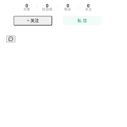
0
0
0
0
文章
经验值
粉丝
关注
+ 关注
私 信