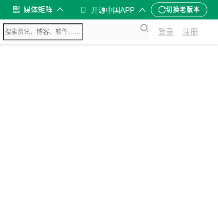
媒体矩阵
开源中国APP
切换老版本
登录
注册