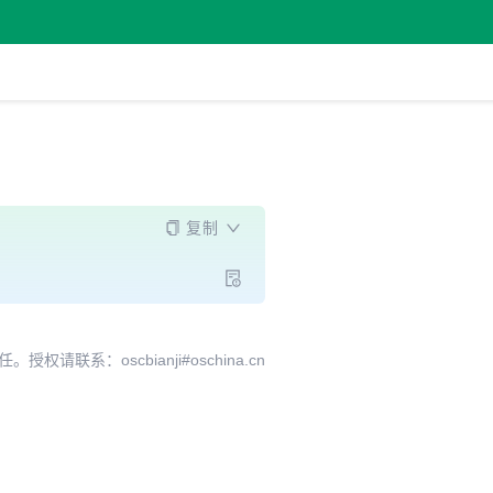
复制
系：oscbianji#oschina.cn