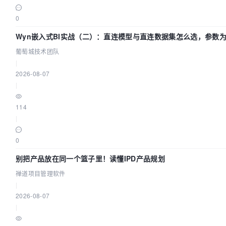
0
Wyn嵌入式BI实战（二）：直连模型与直连数据集怎么选，参数为
技术团队
葡萄城技术团队
|
2026-08-07
|
114
|
0
别把产品放在同一个篮子里！读懂IPD产品规划
禅道项目管理软件
|
2026-08-07
|