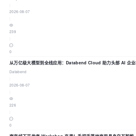
|
2026-08-07
|
239
|
0
从万亿级大模型到全线应用：Databend Cloud 助力头部 AI 企业
据管道
Databend
|
2026-08-07
|
226
|
0