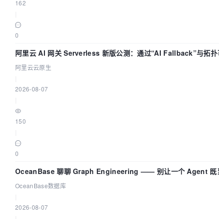
162
|
0
阿里云 AI 网关 Serverless 新版公测：通过“AI Fallback”与
理底座
阿里云云原生
|
2026-08-07
|
150
|
0
OceanBase 聊聊 Graph Engineering —— 别让一个 Agen
OceanBase数据库
|
2026-08-07
|