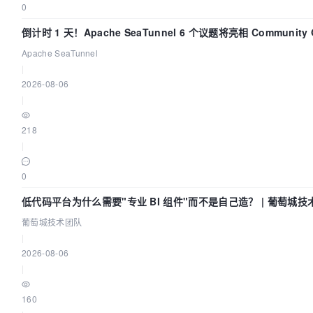
0
倒计时 1 天！Apache SeaTunnel 6 个议题将亮相 Community Ov
2026
Apache SeaTunnel
|
2026-08-06
|
218
|
0
低代码平台为什么需要"专业 BI 组件"而不是自己造？ | 葡萄城技
葡萄城技术团队
|
2026-08-06
|
160