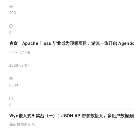
200
|
0
官宣｜Apache Fluss 毕业成为顶级项目，湖流一体开启 Agenti
代
Flink_China
|
2026-08-07
|
2580
|
0
Wyn嵌入式BI实战（一）：JSON API带参数接入，多租户数据源
团队
葡萄城技术团队
|