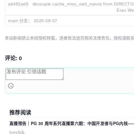
ab482ad5
decouple cache_miss_wait_nanos from DIRECT
Eran We
f0fc8193
Fix _terms_enum returning 200 instead of 404 for m
main 分支：
2026-08-07
Michael Peter
本站新闻禁止未经授权转载，违者依法追究相关法律责任。授权请联系：oscbia
评论: 0
推荐阅读
直播预告｜PG 30 周年系列直播第六期：中国开发者与PG内核
贡献了什么？
IvorySQL