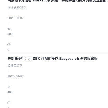
南京线下开发者 Workshop 来袭！手把手落地商用具身交互智能 A
哈哈欧尼OSC
|
2026-08-07
|
307
|
0
告别命令行：用 DBX 可视化操作 Easysearch 全流程解析
极限实验室
|
2026-08-07
|
481
|
0