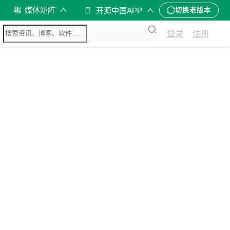
媒体矩阵
开源中国APP
切换老版本
登录
注册