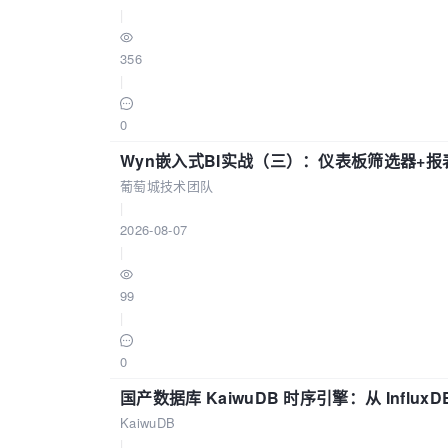
|
356
|
0
Wyn嵌入式BI实战（三）：仪表板筛选器+
葡萄城技术团队
|
2026-08-07
|
99
|
0
国产数据库 KaiwuDB 时序引擎：从 Influ
KaiwuDB
|