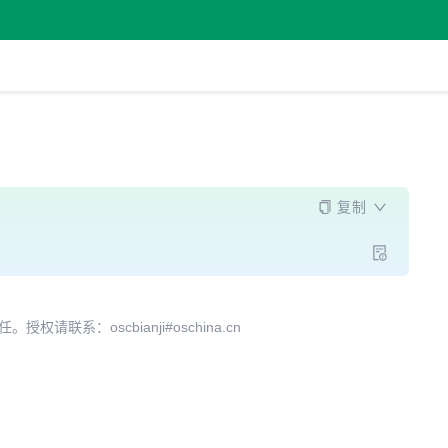
复制
系：oscbianji#oschina.cn