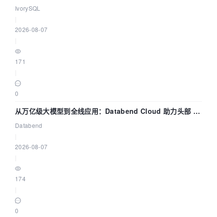
核——我们改得动吗？我们贡献了什么？
IvorySQL
|
2026-08-07
|
171
|
0
从万亿级大模型到全线应用：Databend Cloud 助力头部 AI
企业构建全链路 Trace 数据管道
Databend
|
2026-08-07
|
174
|
0