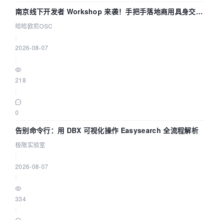
南京线下开发者 Workshop 来袭！手把手落地商用具身交互
智能 Agent 应用
哈哈欧尼OSC
|
2026-08-07
|
218
|
0
告别命令行：用 DBX 可视化操作 Easysearch 全流程解析
极限实验室
|
2026-08-07
|
334
|