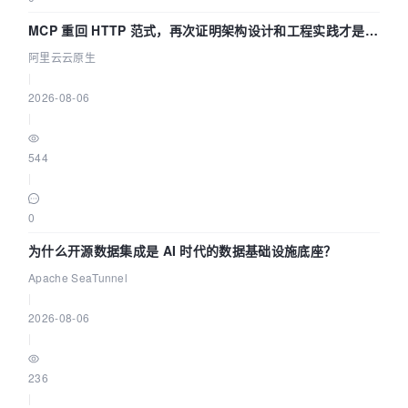
MCP 重回 HTTP 范式，再次证明架构设计和工程实践才是稀
缺资源
阿里云云原生
|
2026-08-06
|
544
|
0
为什么开源数据集成是 AI 时代的数据基础设施底座？
Apache SeaTunnel
|
2026-08-06
|
236
|