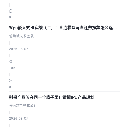
|
0
Wyn嵌入式BI实战（二）：直连模型与直连数据集怎么选，
参数为什么不生效？| 葡萄城技术团队
葡萄城技术团队
|
2026-08-07
|
105
|
0
别把产品放在同一个篮子里！读懂IPD产品规划
禅道项目管理软件
|
2026-08-07
|