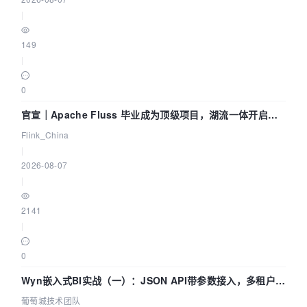
|
149
|
0
官宣｜Apache Fluss 毕业成为顶级项目，湖流一体开启
Agentic Lake 全面实时化时代
Flink_China
|
2026-08-07
|
2141
|
0
Wyn嵌入式BI实战（一）：JSON API带参数接入，多租户数
据源配置指南 | 葡萄城技术团队
葡萄城技术团队