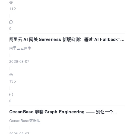
112
|
0
阿里云 AI 网关 Serverless 新版公测：通过“AI Fallback”与
拓扑可视化构建 AI 流量治理底座
阿里云云原生
|
2026-08-07
|
135
|
0
OceanBase 聊聊 Graph Engineering —— 别让一个
Agent 既当运动员又
OceanBase数据库
|
2026-08-07