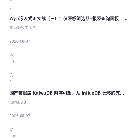
0
Wyn嵌入式BI实战（三）：仪表板筛选器+报表查询面板，参
数联动全闭环
葡萄城技术团队
|
2026-08-07
|
99
|
0
国产数据库 KaiwuDB 时序引擎：从 InfluxDB 迁移的完整
技术路径
KaiwuDB
|
2026-08-07
|
293