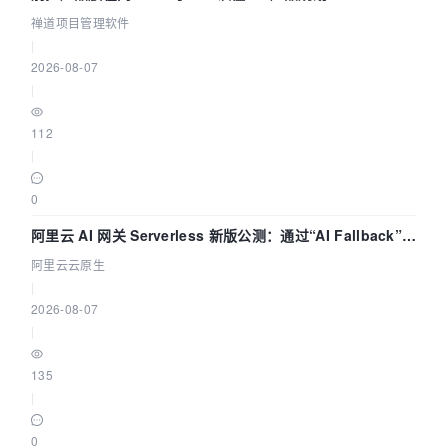
禅道项目管理软件
|
2026-08-07
|
112
|
0
阿里云 AI 网关 Serverless 新版公测：通过“AI Fallback”与
拓扑可视化构建 AI 流量治理底座
阿里云云原生
|
2026-08-07
|
135
|
0