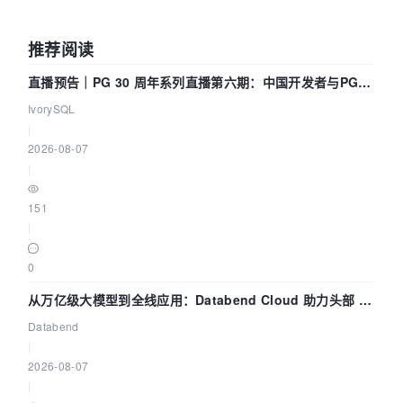
推荐阅读
直播预告｜PG 30 周年系列直播第六期：中国开发者与PG内
核——我们改得动吗？我们贡献了什么？
IvorySQL
|
2026-08-07
|
151
|
0
从万亿级大模型到全线应用：Databend Cloud 助力头部 AI
企业构建全链路 Trace 数据管道
Databend
|
2026-08-07
|