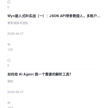
0
Wyn嵌入式BI实战（一）：JSON API带参数接入，多租户数
据源配置指南 | 葡萄城技术团队
葡萄城技术团队
|
2026-08-07
|
126
|
0
如何给 AI Agent 挑一个靠谱的解析工具？
颖欣
|
2026-08-07
|
193