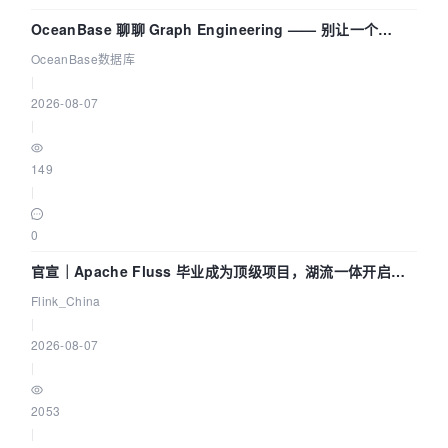
OceanBase 聊聊 Graph Engineering —— 别让一个
Agent 既当运动员又
OceanBase数据库
|
2026-08-07
|
149
|
0
官宣｜Apache Fluss 毕业成为顶级项目，湖流一体开启
Agentic Lake 全面实时化时代
Flink_China
|
2026-08-07
|
2053
|