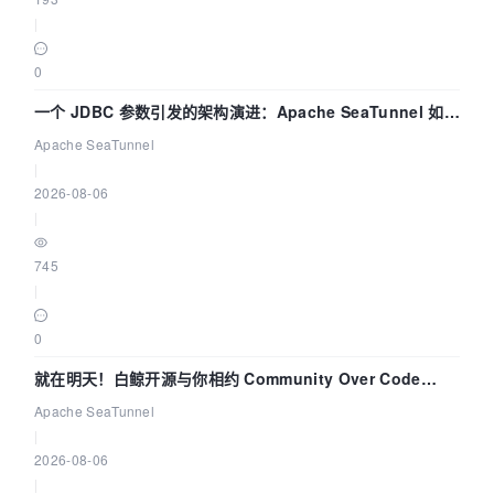
|
0
一个 JDBC 参数引发的架构演进：Apache SeaTunnel 如何
解决数据同步中的“定时 Flush”难题
Apache SeaTunnel
|
2026-08-06
|
745
|
0
就在明天！白鲸开源与你相约 Community Over Code
Asia 2026 主题演讲！
Apache SeaTunnel
|
2026-08-06
|