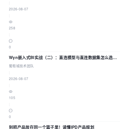
|
2026-08-07
|
258
|
0
Wyn嵌入式BI实战（二）：直连模型与直连数据集怎么选，
参数为什么不生效？| 葡萄城技术团队
葡萄城技术团队
|
2026-08-07
|
105
|
0
别把产品放在同一个篮子里！读懂IPD产品规划