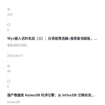
|
323
|
0
Wyn嵌入式BI实战（三）：仪表板筛选器+报表查询面板，参
数联动全闭环
葡萄城技术团队
|
2026-08-07
|
99
|
0
国产数据库 KaiwuDB 时序引擎：从 InfluxDB 迁移的完整
技术路径
KaiwuDB