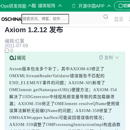
媒体矩阵
vOps研发效能
开源中国APP
切
登录
Axiom 1.2.12 发布
编辑:红薯
2011-07-09
0
复制
Axiom版本包含多个补丁，其中AXIOM-63修正了
OMXMLStreamReaderValidator错误报告不匹配的
END_ELEMENT事件的问题；AXIOM-305新增了
OMElement.getNamespaceURI()便捷方法；AXIOM-354
解决了UIDGenerator中线程局部变量导致的类加载器泄
漏；AXIOM-356修正了OMElement.resolveQName使用错
误算法解析无前缀QName的问题；AXIOM-358修复了
OMStAXWrapper.hasNext可能返回错误值的情况；
AXIOM-359调整了OMProcessingInstructionImpl构造函数