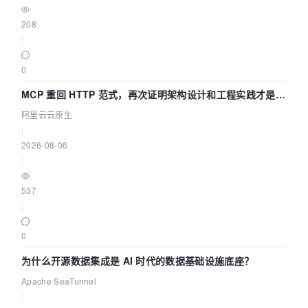
208
|
0
MCP 重回 HTTP 范式，再次证明架构设计和工程实践才是稀
缺资源
阿里云云原生
|
2026-08-06
|
537
|
0
为什么开源数据集成是 AI 时代的数据基础设施底座？
Apache SeaTunnel
|