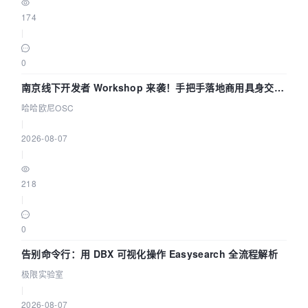
174
|
0
南京线下开发者 Workshop 来袭！手把手落地商用具身交互
智能 Agent 应用
哈哈欧尼OSC
|
2026-08-07
|
218
|
0
告别命令行：用 DBX 可视化操作 Easysearch 全流程解析
极限实验室
|
2026-08-07