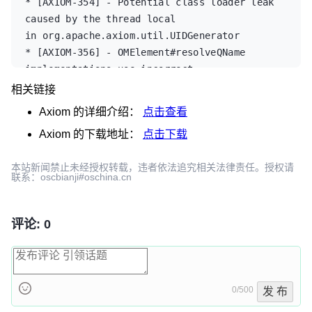
* [AXIOM-354] - Potential class loader leak 
caused by the thread local

in org.apache.axiom.util.UIDGenerator

* [AXIOM-356] - OMElement#resolveQName 
implementations use incorrect

algorithm to resolve unprefixed QNames

相关链接
* [AXIOM-358] - OMStAXWrapper#hasNext may 
Axiom
的详细介绍：
点击查看
return incorrect value

Axiom
的下载地址：
点击下载
* [AXIOM-359] - OMProcessingInstructionImpl 
incorrectly trims the

本站新闻禁止未经授权转载，违者依法追究相关法律责任。授权请
value passed in the constructor

联系：oscbianji#oschina.cn
* [AXIOM-364] - Unnecessary cast to byte 
while scanning for first MIME boundary

* [AXIOM-365] - Add 
评论: 0
ConcurrentModificationException support to 
iterators
0/500
发 布