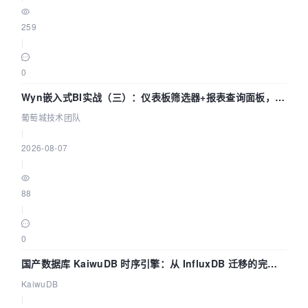
259
|
0
Wyn嵌入式BI实战（三）：仪表板筛选器+报表查询面板，参
数联动全闭环
葡萄城技术团队
|
2026-08-07
|
88
|
0
国产数据库 KaiwuDB 时序引擎：从 InfluxDB 迁移的完整
技术路径
KaiwuDB
|