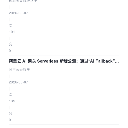
禅道项目管理软件
|
2026-08-07
|
101
|
0
阿里云 AI 网关 Serverless 新版公测：通过“AI Fallback”与
拓扑可视化构建 AI 流量治理底座
阿里云云原生
|
2026-08-07
|
135
|
0