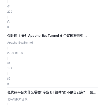
|
229
|
0
倒计时 1 天！Apache SeaTunnel 6 个议题将亮相
Community Over Code Asia 2026
Apache SeaTunnel
|
2026-08-06
|
142
|
0
低代码平台为什么需要"专业 BI 组件"而不是自己造？ | 葡萄
城技术团队
葡萄城技术团队
|