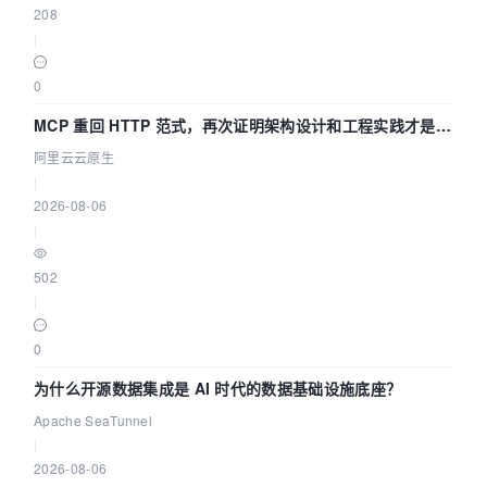
208
|
0
MCP 重回 HTTP 范式，再次证明架构设计和工程实践才是稀
缺资源
阿里云云原生
|
2026-08-06
|
502
|
0
为什么开源数据集成是 AI 时代的数据基础设施底座？
Apache SeaTunnel
|
2026-08-06