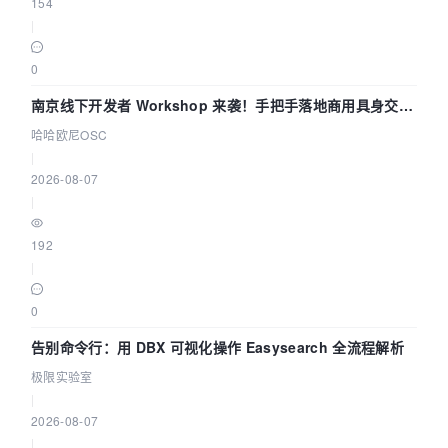
154
|
0
南京线下开发者 Workshop 来袭！手把手落地商用具身交互
智能 Agent 应用
哈哈欧尼OSC
|
2026-08-07
|
192
|
0
告别命令行：用 DBX 可视化操作 Easysearch 全流程解析
极限实验室
|
2026-08-07
|