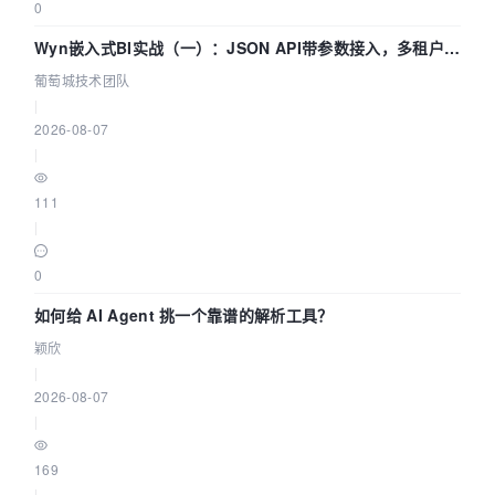
0
Wyn嵌入式BI实战（一）：JSON API带参数接入，多租户数
据源配置指南 | 葡萄城技术团队
葡萄城技术团队
|
2026-08-07
|
111
|
0
如何给 AI Agent 挑一个靠谱的解析工具？
颖欣
|
2026-08-07
|
169
|