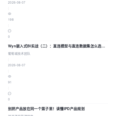
2026-08-07
|
198
|
0
Wyn嵌入式BI实战（二）：直连模型与直连数据集怎么选，
参数为什么不生效？| 葡萄城技术团队
葡萄城技术团队
|
2026-08-07
|
91
|
0
别把产品放在同一个篮子里！读懂IPD产品规划