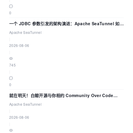
0
一个 JDBC 参数引发的架构演进：Apache SeaTunnel 如何
解决数据同步中的“定时 Flush”难题
Apache SeaTunnel
|
2026-08-06
|
745
|
0
就在明天！白鲸开源与你相约 Community Over Code
Asia 2026 主题演讲！
Apache SeaTunnel
|
2026-08-06
|