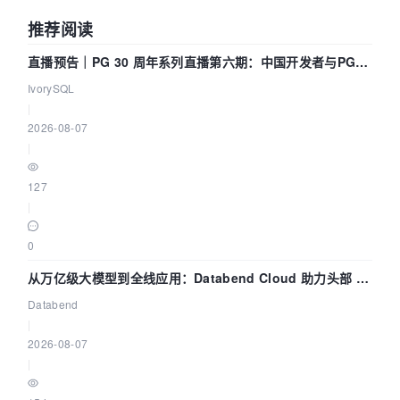
推荐阅读
直播预告｜PG 30 周年系列直播第六期：中国开发者与PG内
核——我们改得动吗？我们贡献了什么？
IvorySQL
|
2026-08-07
|
127
|
0
从万亿级大模型到全线应用：Databend Cloud 助力头部 AI
企业构建全链路 Trace 数据管道
Databend
|
2026-08-07
|