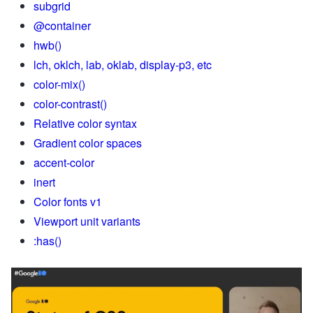
subgrid
@container
hwb()
lch, oklch, lab, oklab, display-p3, etc
color-mix()
color-contrast()
Relative color syntax
Gradient color spaces
accent-color
inert
Color fonts v1
Viewport unit variants
:has()