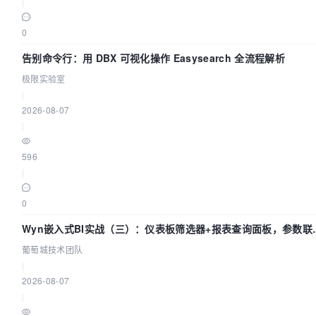
|
0
告别命令行：用 DBX 可视化操作 Easysearch 全流程解析
极限实验室
|
2026-08-07
|
596
|
0
Wyn嵌入式BI实战（三）：仪表板筛选器+报表查询面板，参数联
全闭环
葡萄城技术团队
|
2026-08-07
|