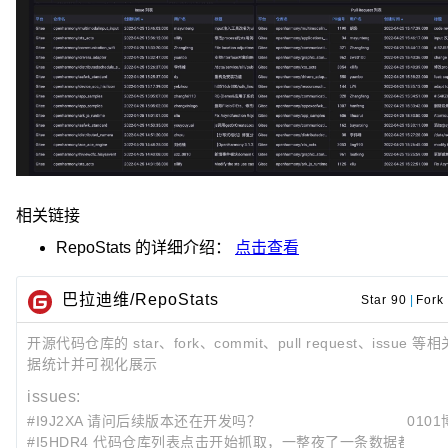
相关链接
RepoStats
的详细介绍：
点击查看
巴拉迪维/RepoStats
Star 90
|
Fork
开源代码仓库的 star、fork、commit、pull request、issue 等
据统计并可视化展示
issues:
#I9J2XA 请问后续版本还在开发吗？
010
#I5HDR4 代码仓库列表点击开始抓取，一整夜了一条数据都没抓