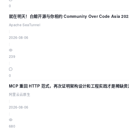
0
就在明天！白鲸开源与你相约 Community Over Code Asia 202
主题演讲！
Apache SeaTunnel
|
2026-08-06
|
239
|
0
MCP 重回 HTTP 范式，再次证明架构设计和工程实践才是稀缺资
阿里云云原生
|
2026-08-06
|
680