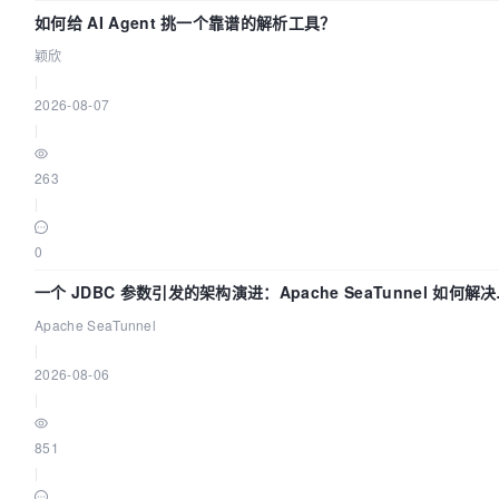
如何给 AI Agent 挑一个靠谱的解析工具？
颖欣
|
2026-08-07
|
263
|
0
一个 JDBC 参数引发的架构演进：Apache SeaTunnel 如何解
据同步中的“定时 Flush”难题
Apache SeaTunnel
|
2026-08-06
|
851
|