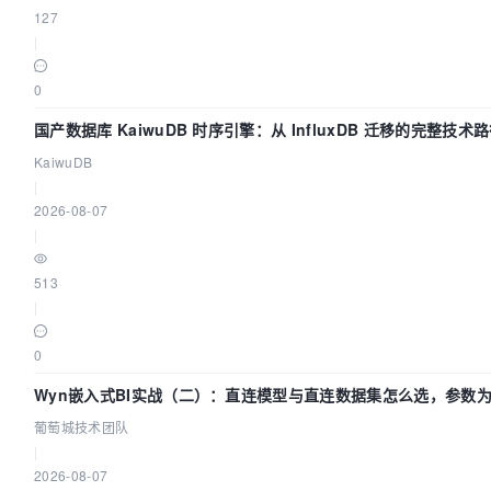
127
|
0
国产数据库 KaiwuDB 时序引擎：从 InfluxDB 迁移的完整技术
KaiwuDB
|
2026-08-07
|
513
|
0
Wyn嵌入式BI实战（二）：直连模型与直连数据集怎么选，参数
么不生效？| 葡萄城技术团队
葡萄城技术团队
|
2026-08-07