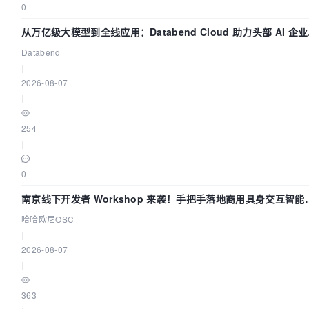
0
从万亿级大模型到全线应用：Databend Cloud 助力头部 AI 企
建全链路 Trace 数据管道
Databend
|
2026-08-07
|
254
|
0
南京线下开发者 Workshop 来袭！手把手落地商用具身交互智能
Agent 应用
哈哈欧尼OSC
|
2026-08-07
|
363