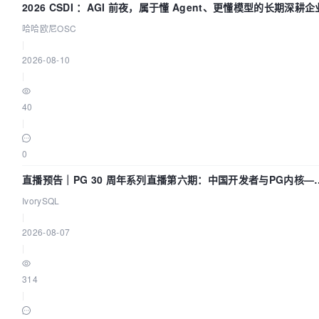
2026 CSDI ：AGI 前夜，属于懂 Agent、更懂模型的长期深耕企
哈哈欧尼OSC
|
2026-08-10
|
40
|
0
直播预告｜PG 30 周年系列直播第六期：中国开发者与PG内核—
我们改得动吗？我们贡献了什么？
IvorySQL
|
2026-08-07
|
314
|