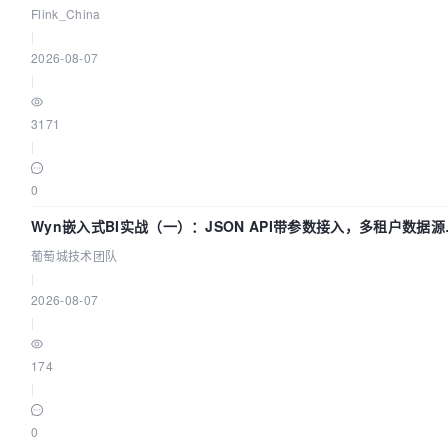
Lake 全面实时化时代
Flink_China
|
2026-08-07
|
3171
|
0
Wyn嵌入式BI实战（一）：JSON API带参数接入，多租户数据源
置指南 | 葡萄城技术团队
葡萄城技术团队
|
2026-08-07
|
174
|
0