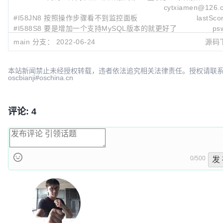
cytxiamen@126.
#I58JN8 按照操作步骤看不到监控面板
lastSco
#I588S8 要是增加一个支持MySQL版本的就更好了
ps
main 分支：
2022-06-24
源码
最近提交:
b16fe447
add docker pull data
巴拉迪维
2022-06-24 17
cfdaeaf9
README update, roadmap indication.
本站新闻禁止未经授权转载，违者依法追究相关法律责任。授权请联
oscbianji#oschina.cn
巴拉迪维
2022-06-07 10
2269b361
README update
巴拉迪维
2022-06-06 14
评论: 4
0/500
发