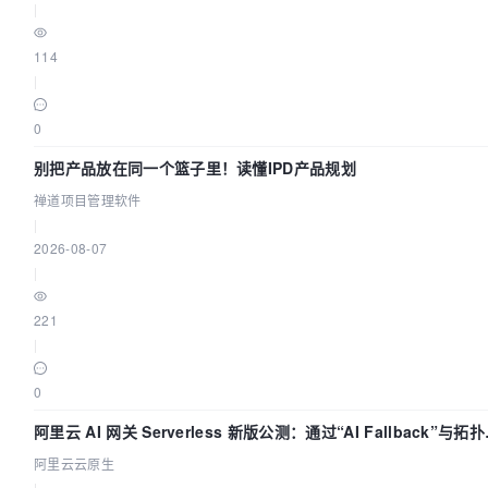
|
114
|
0
别把产品放在同一个篮子里！读懂IPD产品规划
禅道项目管理软件
|
2026-08-07
|
221
|
0
阿里云 AI 网关 Serverless 新版公测：通过“AI Fallback”与拓
视化构建 AI 流量治理底座
阿里云云原生
|