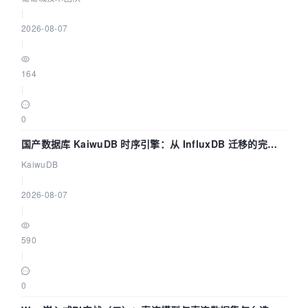
|
2026-08-07
|
164
|
0
国产数据库 KaiwuDB 时序引擎：从 InfluxDB 迁移的完整
技术路径
KaiwuDB
|
2026-08-07
|
590
|
0