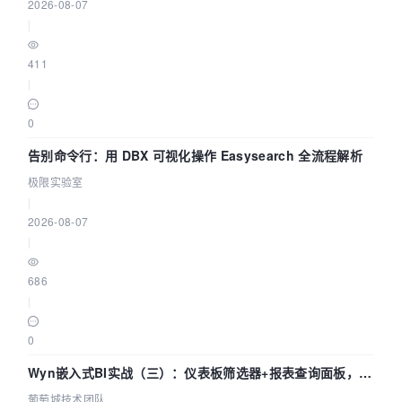
2026-08-07
|
411
|
0
告别命令行：用 DBX 可视化操作 Easysearch 全流程解析
极限实验室
|
2026-08-07
|
686
|
0
Wyn嵌入式BI实战（三）：仪表板筛选器+报表查询面板，参
数联动全闭环
葡萄城技术团队