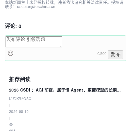
本站新闻禁止未经授权转载，违者依法追究相关法律责任。授权请
联系：oscbianji#oschina.cn
评论: 0
0/500
发 布
推荐阅读
2026 CSDI ：AGI 前夜，属于懂 Agent、更懂模型的长期深
耕企业
哈哈欧尼OSC
|
2026-08-10
|
695