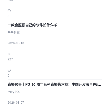
|
0
一款会照顾自己的软件长什么样
乒乓狂魔
|
2026-08-10
|
227
|
0
直播预告｜PG 30 周年系列直播第六期：中国开发者与PG内
核——我们改得动吗？我们贡献了什么？
IvorySQL
|
2026-08-07
|