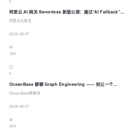
0
阿里云 AI 网关 Serverless 新版公测：通过“AI Fallback”与
拓扑可视化构建 AI 流量治理底座
阿里云云原生
|
2026-08-07
|
185
|
0
OceanBase 聊聊 Graph Engineering —— 别让一个
Agent 既当运动员又
OceanBase数据库
|
2026-08-07
|
300
|