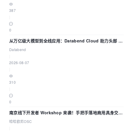
387
|
0
从万亿级大模型到全线应用：Databend Cloud 助力头部 AI
企业构建全链路 Trace 数据管道
Databend
|
2026-08-07
|
310
|
0
南京线下开发者 Workshop 来袭！手把手落地商用具身交互
智能 Agent 应用
哈哈欧尼OSC
|