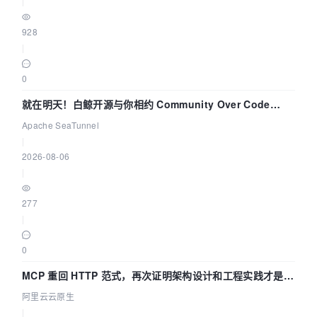
|
928
|
0
就在明天！白鲸开源与你相约 Community Over Code
Asia 2026 主题演讲！
Apache SeaTunnel
|
2026-08-06
|
277
|
0
MCP 重回 HTTP 范式，再次证明架构设计和工程实践才是稀
缺资源
阿里云云原生
|