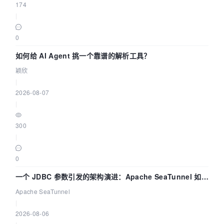
174
|
0
如何给 AI Agent 挑一个靠谱的解析工具？
颖欣
|
2026-08-07
|
300
|
0
一个 JDBC 参数引发的架构演进：Apache SeaTunnel 如何
解决数据同步中的“定时 Flush”难题
Apache SeaTunnel
|
2026-08-06