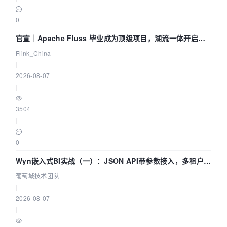
0
官宣｜Apache Fluss 毕业成为顶级项目，湖流一体开启
Agentic Lake 全面实时化时代
Flink_China
|
2026-08-07
|
3504
|
0
Wyn嵌入式BI实战（一）：JSON API带参数接入，多租户数
据源配置指南 | 葡萄城技术团队
葡萄城技术团队
|
2026-08-07
|