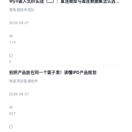
Wyn嵌入式BI实战（二）：直连模型与直连数据集怎么选，
参数为什么不生效？| 葡萄城技术团队
葡萄城技术团队
|
2026-08-07
|
114
|
0
别把产品放在同一个篮子里！读懂IPD产品规划
禅道项目管理软件
|
2026-08-07
|
257
|