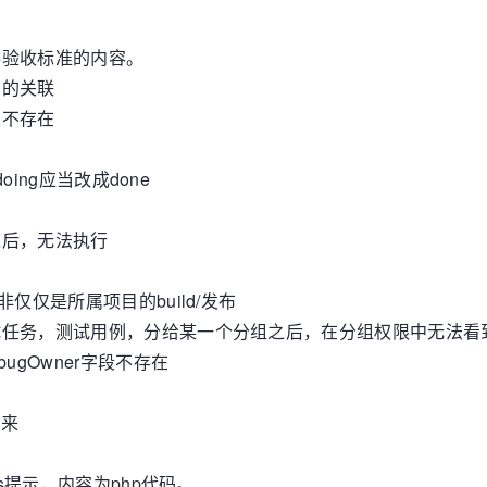
存验收标准的内容。
品的关联
象不存在
oing应当改成done
之后，无法执行
非仅仅是所属项目的build/发布
测试任务，测试用例，分给某一个分组之后，在分组权限中无法看
ugOwner字段不存在
出来
js提示，内容为php代码。