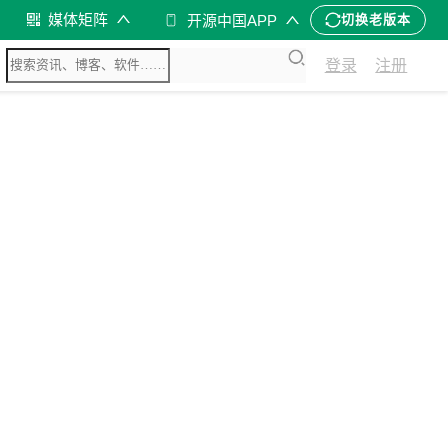
媒体矩阵
开源中国APP
切换老版本
登录
注册