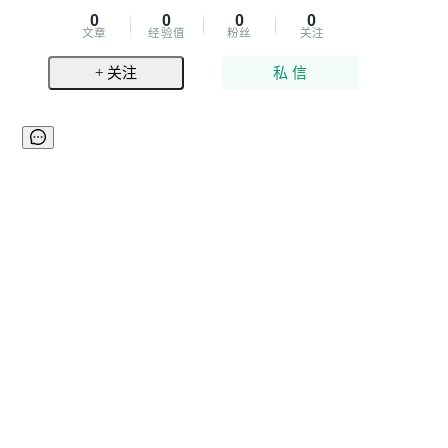
0
0
0
0
文章
经验值
粉丝
关注
+ 关注
私 信