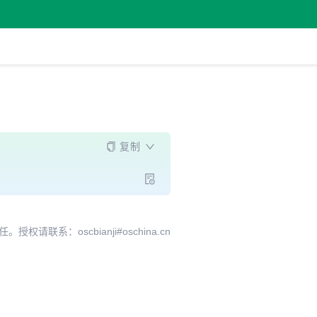
复制
系：oscbianji#oschina.cn