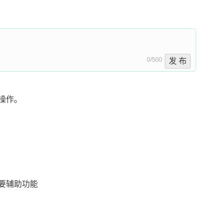
0/500
发 布
操作。
需要辅助功能