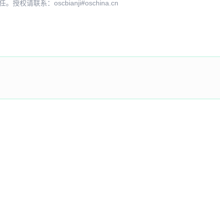
系：oscbianji#oschina.cn