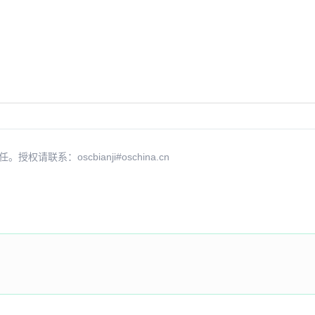
ontext instead of ov_...
rom ddts box
X transform_4x4_luma
系：oscbianji#oschina.cn