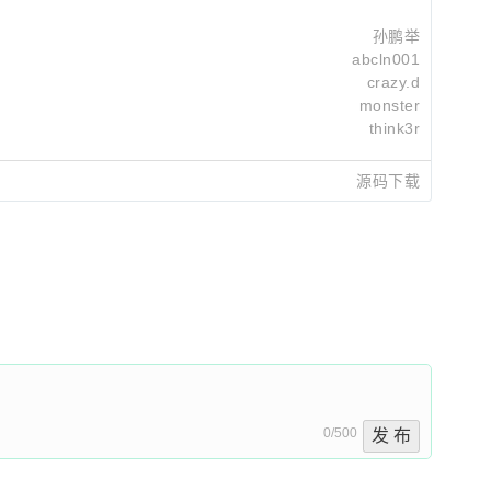
孙鹏举
abcln001
crazy.d
monster
think3r
源码下载
Guo Yejun
2026-07-19 22:18
Jun Zhao
2026-07-24 10:03
Marcos Ashton Iglesias
2026-07-11 17:07
0/500
发 布