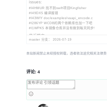
issues:
#I4HMUR 找不到swift项目Kingfisher
#I49DXS 编译报错
#I43WIY doc/examples/vaapi_encode.c
#I286YP WCDB的两个依赖库也加一下吧
#I1WPKS 本镜像仓库并没有做到每天同步!
最近提交:
master 分支：
2026-07-19
6095372a
avfilter/dnn: use batch_size in DnnC
2f209337
avformat/mov: read DTS metadata f
9347affa
avcodec/x86/hevc: add SSE2 and AV
本站新闻禁止未经授权转载，违者依法追究相关法律责任。授权请联
评论: 4