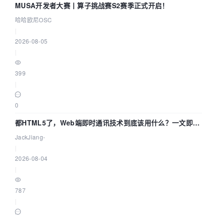
MUSA开发者大赛丨算子挑战赛S2赛季正式开启！
哈哈欧尼OSC
|
2026-08-05
|
399
|
0
都HTML5了，Web端即时通讯技术到底该用什么？一文即
懂！
JackJiang-
|
2026-08-04
|
787
|