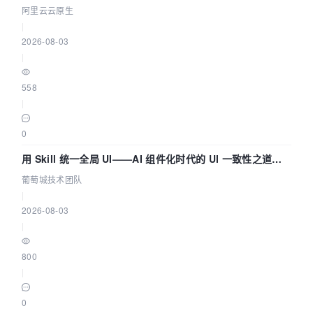
准发现 AI 调用中的敏感数据泄漏？
阿里云云原生
|
2026-08-03
|
558
|
0
用 Skill 统一全局 UI——AI 组件化时代的 UI 一致性之道
（五） | 葡萄城技术团队
葡萄城技术团队
|
2026-08-03
|
800
|
0