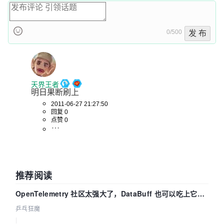
0/500
发 布
天界王者
明日果断刷上
2011-06-27 21:27:50
回复 0
点赞 0
推荐阅读
OpenTelemetry 社区太强大了，DataBuff 也可以吃上它的
eBPF 链路了
乒乓狂魔
|