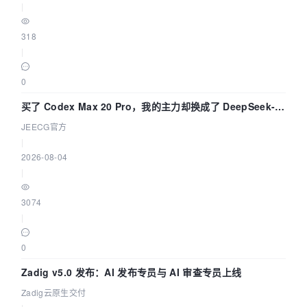
|
318
|
0
买了 Codex Max 20 Pro，我的主力却换成了 DeepSeek-
V4-Flash——因为它快得不可思议
JEECG官方
|
2026-08-04
|
3074
|
0
Zadig v5.0 发布：AI 发布专员与 AI 审查专员上线
Zadig云原生交付