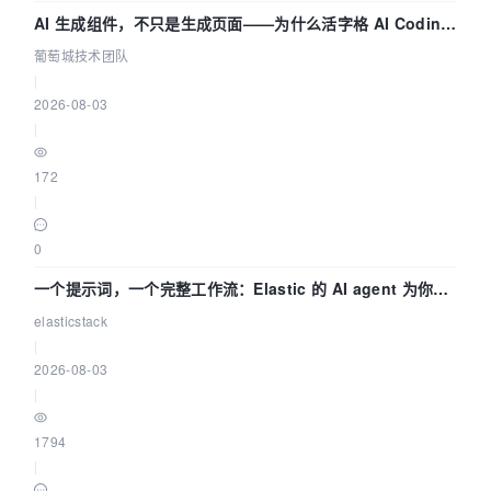
AI 生成组件，不只是生成页面——为什么活字格 AI Coding
的组件化能力更重要（四） | 葡萄城技术团队
葡萄城技术团队
|
2026-08-03
|
172
|
0
一个提示词，一个完整工作流：Elastic 的 AI agent 为你编
写自动化流程
elasticstack
|
2026-08-03
|
1794
|