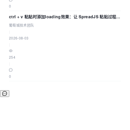
0
ctrl + v 粘贴时添加loading效果：让 SpreadJS 粘贴过程可
感知 | 葡萄城技术团队
葡萄城技术团队
|
2026-08-03
|
254
|
0