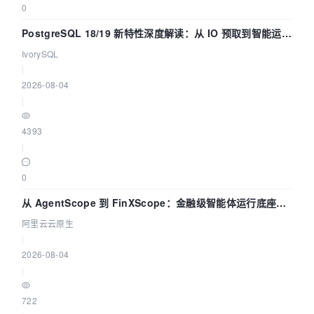
0
PostgreSQL 18/19 新特性深度解读：从 IO 预取到智能运
维，全面提升数据库体验
IvorySQL
|
2026-08-04
|
4393
|
0
从 AgentScope 到 FinXScope：金融级智能体运行底座的
演进与实践
阿里云云原生
|
2026-08-04
|
722