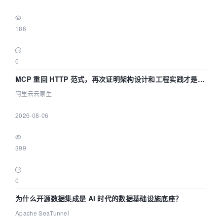
|
186
|
0
MCP 重回 HTTP 范式，再次证明架构设计和工程实践才是稀
缺资源
阿里云云原生
|
2026-08-06
|
399
|
0
为什么开源数据集成是 AI 时代的数据基础设施底座？
Apache SeaTunnel