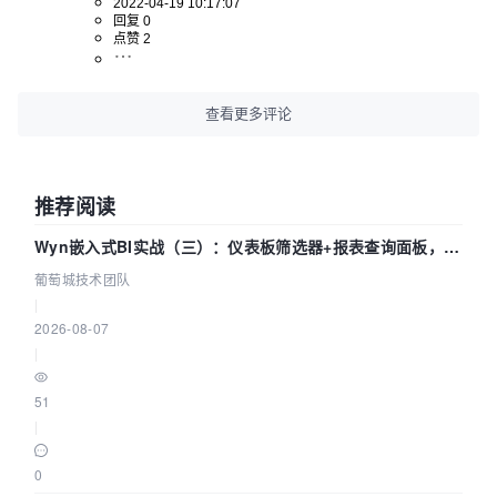
2022-04-19 10:17:07
回复 0
点赞 2
查看更多评论
推荐阅读
Wyn嵌入式BI实战（三）：仪表板筛选器+报表查询面板，参
数联动全闭环
葡萄城技术团队
|
2026-08-07
|
51
|
0