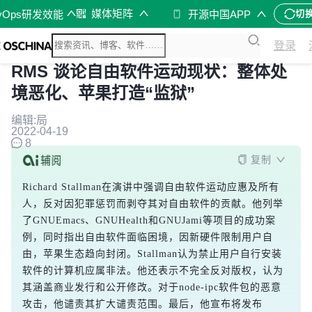
媒体矩阵
vOps研发效能
开源中国APP
切
登录
RMS 谈论自由软件运动现状：整体处
境恶化、苹果打造“监狱”
编辑:局
2022-04-19
8
复制
Richard Stallman在演讲中强调自由软件运动应惠及所有
人，反对因犯罪惩罚而剥夺其对自由软件的贡献。他列举
了GNUEmacs、GNUHealth和GNUJami等项目的成功案
例，同时指出自由软件面临困境，因新硬件限制用户自
由，苹果生态趋向封闭。Stallman认为禁止用户自行安装
软件的计算机应属非法。他还表示不完全反对版权，认为
其涵盖商业发行和公开修改。对于node-ipc软件包的恶意
攻击，他谴责其扩大谴责范围。最后，他宣布将发布