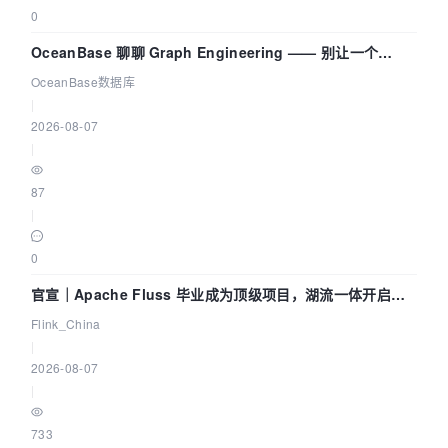
0
OceanBase 聊聊 Graph Engineering —— 别让一个
Agent 既当运动员又
OceanBase数据库
|
2026-08-07
|
87
|
0
官宣｜Apache Fluss 毕业成为顶级项目，湖流一体开启
Agentic Lake 全面实时化时代
Flink_China
|
2026-08-07
|
733