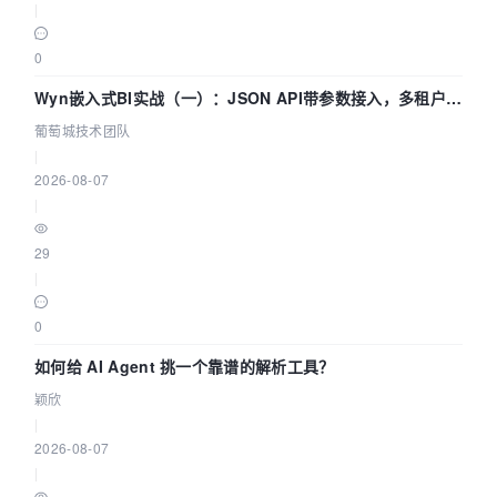
|
0
Wyn嵌入式BI实战（一）：JSON API带参数接入，多租户数
据源配置指南 | 葡萄城技术团队
葡萄城技术团队
|
2026-08-07
|
29
|
0
如何给 AI Agent 挑一个靠谱的解析工具？
颖欣
|
2026-08-07
|