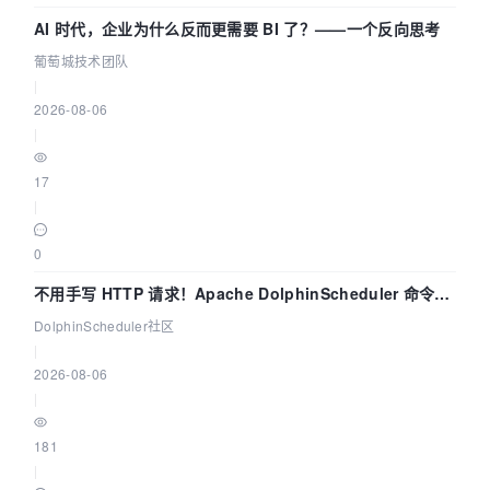
AI 时代，企业为什么反而更需要 BI 了？——一个反向思考
葡萄城技术团队
|
2026-08-06
|
17
|
0
不用手写 HTTP 请求！Apache DolphinScheduler 命令行
dsctl 两分钟上手
DolphinScheduler社区
|
2026-08-06
|
181
|