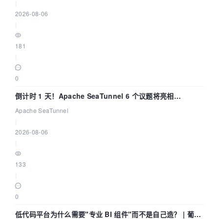
|
2026-08-06
|
181
|
0
倒计时 1 天！Apache SeaTunnel 6 个议题将亮相
Community Over Code Asia 2026
Apache SeaTunnel
|
2026-08-06
|
133
|
0
低代码平台为什么需要"专业 BI 组件"而不是自己造？ | 葡萄