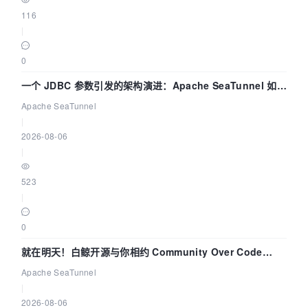
116
|
0
一个 JDBC 参数引发的架构演进：Apache SeaTunnel 如何
解决数据同步中的“定时 Flush”难题
Apache SeaTunnel
|
2026-08-06
|
523
|
0
就在明天！白鲸开源与你相约 Community Over Code
Asia 2026 主题演讲！
Apache SeaTunnel
|
2026-08-06