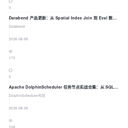
0
Databend 产品更新：从 Spatial Index Join 到 Eval 数据
管道
Databend
|
2026-08-06
|
175
|
0
Apache DolphinScheduler 任务节点实战合集：从 SQL、
DataX 到 Spark、Flink 一次配置全打通
DolphinScheduler社区
|
2026-08-06
|
108