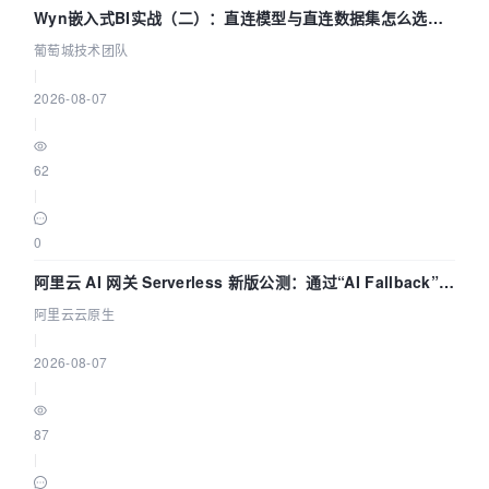
Wyn嵌入式BI实战（二）：直连模型与直连数据集怎么选，
参数为什么不生效？| 葡萄城技术团队
葡萄城技术团队
|
2026-08-07
|
62
|
0
阿里云 AI 网关 Serverless 新版公测：通过“AI Fallback”与
拓扑可视化构建 AI 流量治理底座
阿里云云原生
|
2026-08-07
|
87
|