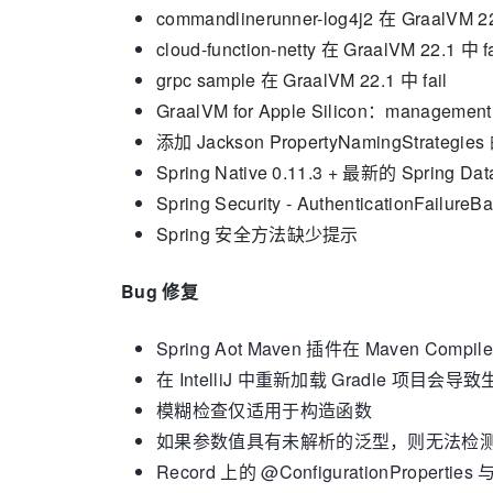
commandlinerunner-log4j2 在 GraalVM 22
cloud-function-netty 在 GraalVM 22.1 中 fa
grpc sample 在 GraalVM 22.1 中 fail
GraalVM for Apple Silicon：management.
添加 Jackson PropertyNamingStrategi
Spring Native 0.11.3 + 最新的 Spring D
Spring Security - AuthenticationFa
Spring 安全方法缺少提示
Bug 修复
Spring Aot Maven 插件在 Maven Compile
在 IntelliJ 中重新加载 Gradle 项目会
模糊检查仅适用于构造函数
如果参数值具有未解析的泛型，则无法检
Record 上的 @ConfigurationPropert