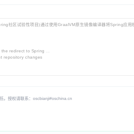
Native，Spring社区试验性项目)通过使用GraalVM原生镜像编译器将Spri
he redirect to Spring ...
t repository changes
系：oscbianji#oschina.cn