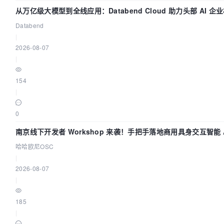
从万亿级大模型到全线应用：Databend Cloud 助力头部 AI 
Trace 数据管道
Databend
|
2026-08-07
|
154
|
0
南京线下开发者 Workshop 来袭！手把手落地商用具身交互智能 A
哈哈欧尼OSC
|
2026-08-07
|
185
|