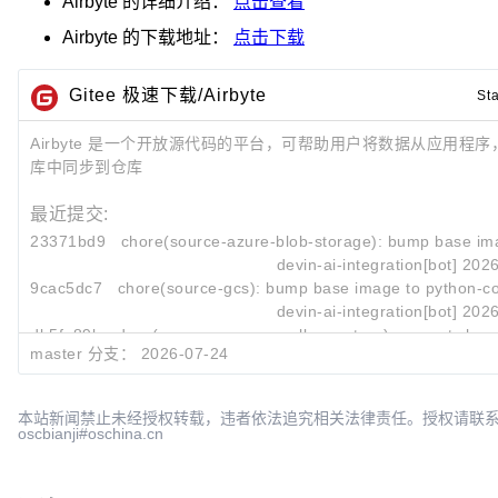
Airbyte
的详细介绍：
点击查看
Airbyte
的下载地址：
点击下载
Gitee 极速下载/Airbyte
St
Airbyte 是一个开放源代码的平台，可帮助用户将数据从应用程序，
库中同步到仓库
最近提交:
23371bd9
chore(source-azure-blob-storage): bump base ima
devin-ai-integration[bot]
2026
9cac5dc7
chore(source-gcs): bump base image to python-co
devin-ai-integration[bot]
2026
db5fe89b
docs(source-amazon-seller-partner): correct chang
master 分支：
2026-07-24
devin-ai-integration[bot]
2026
本站新闻禁止未经授权转载，违者依法追究相关法律责任。授权请联
oscbianji#oschina.cn