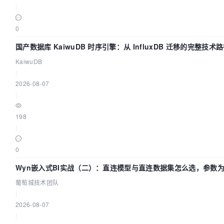
|
0
国产数据库 KaiwuDB 时序引擎：从 InfluxDB 迁移的完整技术
KaiwuDB
|
2026-08-07
|
198
|
0
Wyn嵌入式BI实战（二）：直连模型与直连数据集怎么选，参数
效？| 葡萄城技术团队
葡萄城技术团队
|
2026-08-07
|