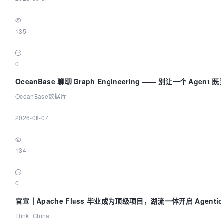
|
135
|
0
OceanBase 聊聊 Graph Engineering —— 别让一个 Agen
OceanBase数据库
|
2026-08-07
|
134
|
0
官宣｜Apache Fluss 毕业成为顶级项目，湖流一体开启 Agentic
实时化时代
Flink_China