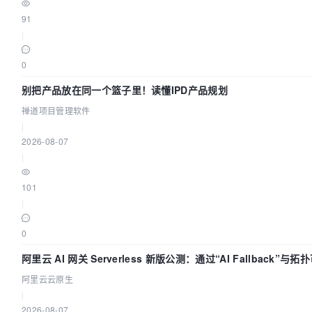
91
|
0
别把产品放在同一个篮子里！读懂IPD产品规划
禅道项目管理软件
|
2026-08-07
|
101
|
0
阿里云 AI 网关 Serverless 新版公测：通过“AI Fallback”与
AI 流量治理底座
阿里云云原生
|
2026-08-07