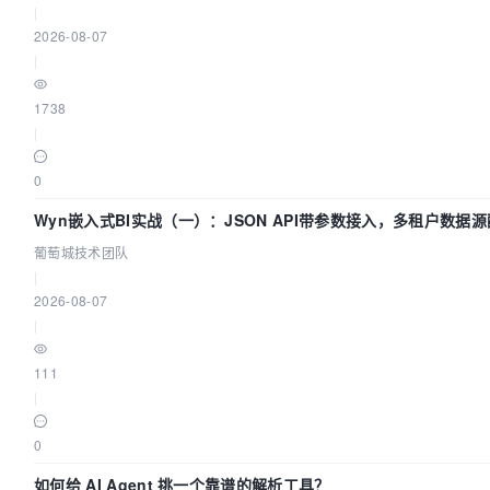
|
2026-08-07
|
1738
|
0
Wyn嵌入式BI实战（一）：JSON API带参数接入，多租户数据源配
萄城技术团队
葡萄城技术团队
|
2026-08-07
|
111
|
0
如何给 AI Agent 挑一个靠谱的解析工具？