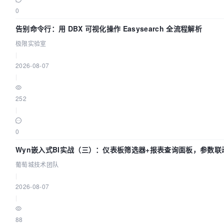
0
告别命令行：用 DBX 可视化操作 Easysearch 全流程解析
极限实验室
|
2026-08-07
|
252
|
0
Wyn嵌入式BI实战（三）：仪表板筛选器+报表查询面板，参数联
葡萄城技术团队
|
2026-08-07
|
88