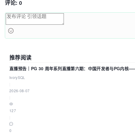
评论: 0
推荐阅读
直播预告｜PG 30 周年系列直播第六期：中国开发者与PG内核
吗？我们贡献了什么？
IvorySQL
|
2026-08-07
|
127
|
0