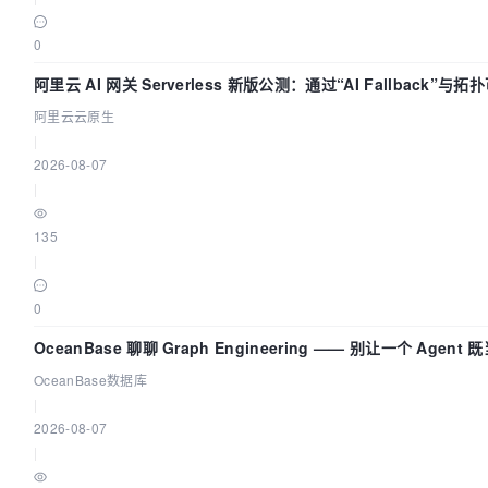
0
阿里云 AI 网关 Serverless 新版公测：通过“AI Fallback”与
建 AI 流量治理底座
阿里云云原生
|
2026-08-07
|
135
|
0
OceanBase 聊聊 Graph Engineering —— 别让一个 Agent
又
OceanBase数据库
|
2026-08-07
|