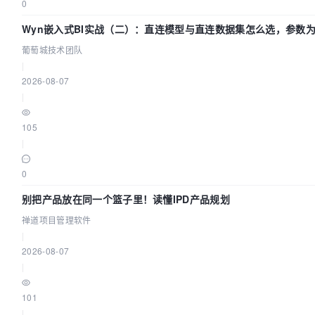
0
Wyn嵌入式BI实战（二）：直连模型与直连数据集怎么选，参数
生效？| 葡萄城技术团队
葡萄城技术团队
|
2026-08-07
|
105
|
0
别把产品放在同一个篮子里！读懂IPD产品规划
禅道项目管理软件
|
2026-08-07
|
101
|