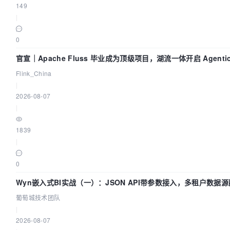
149
|
0
官宣｜Apache Fluss 毕业成为顶级项目，湖流一体开启 Agentic 
全面实时化时代
Flink_China
|
2026-08-07
|
1839
|
0
Wyn嵌入式BI实战（一）：JSON API带参数接入，多租户数据
| 葡萄城技术团队
葡萄城技术团队
|
2026-08-07