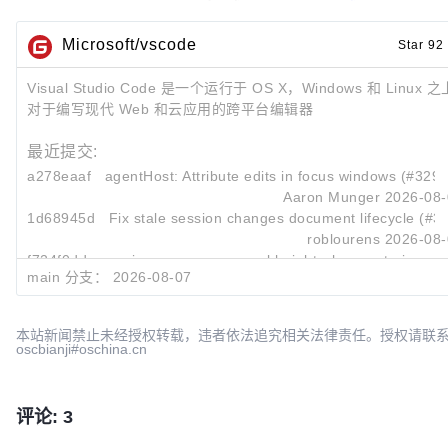
Microsoft/vscode
Star 92
Visual Studio Code 是一个运行于 OS X，Windows 和 Linux
对于编写现代 Web 和云应用的跨平台编辑器
最近提交:
a278eaaf
agentHost: Attribute edits in focus windows (#329
Aaron Munger
2026-08-
1d68945d
Fix stale session changes document lifecycle (#3
roblourens
2026-08-
f724f0dd
sessions: preserve panel height when restoring edit
main 分支：
2026-08-07
Sandeep Somavarapu
2026-08-
本站新闻禁止未经授权转载，违者依法追究相关法律责任。授权请联
oscbianji#oschina.cn
评论: 3