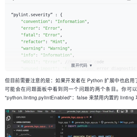
“pylint.severity” : {

"convention"
: 
"Information"
,

"error"
: 
"Error"
,

"fatal"
: 
"Error"
,

"refactor"
: 
"Hint"
,

"warning"
: 
"Warning"
,

"info"
: 
"Information"
,

"W0611"
: 
"Error"
, //per error code

展开代码
▼
"unused-import"
: 
"Error"
 //per error diagnostic

但目前需要注意的是：如果开发者在 Python 扩展中也启用了 p
可能会在问题面板中看到同一个问题的两个条目。你可
"python.linting.pylintEnabled"：false 来禁用内置的 linti