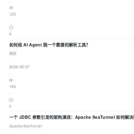
|
126
|
0
如何给 AI Agent 挑一个靠谱的解析工具？
颖欣
|
2026-08-07
|
184
|
0
一个 JDBC 参数引发的架构演进：Apache SeaTunnel 如何解
步中的“定时 Flush”难题
Apache SeaTunnel
|