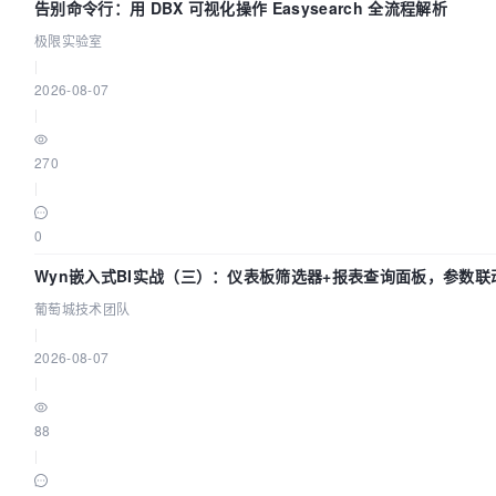
告别命令行：用 DBX 可视化操作 Easysearch 全流程解析
极限实验室
|
2026-08-07
|
270
|
0
Wyn嵌入式BI实战（三）：仪表板筛选器+报表查询面板，参数联
葡萄城技术团队
|
2026-08-07
|
88
|