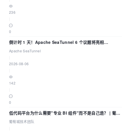
236
|
0
倒计时 1 天！Apache SeaTunnel 6 个议题将亮相
Community Over Code Asia 2026
Apache SeaTunnel
|
2026-08-06
|
142
|
0
低代码平台为什么需要"专业 BI 组件"而不是自己造？ | 葡萄
城技术团队
葡萄城技术团队
|