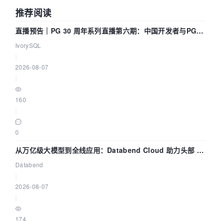
推荐阅读
直播预告｜PG 30 周年系列直播第六期：中国开发者与PG内
核——我们改得动吗？我们贡献了什么？
IvorySQL
|
2026-08-07
|
160
|
0
从万亿级大模型到全线应用：Databend Cloud 助力头部 AI
企业构建全链路 Trace 数据管道
Databend
|
2026-08-07
|
174