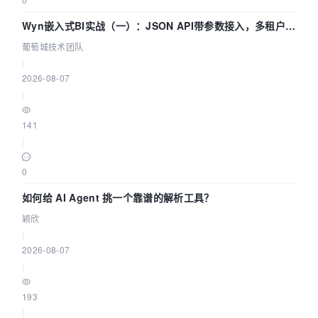
Wyn嵌入式BI实战（一）：JSON API带参数接入，多租户数
据源配置指南 | 葡萄城技术团队
葡萄城技术团队
|
2026-08-07
|
141
|
0
如何给 AI Agent 挑一个靠谱的解析工具？
颖欣
|
2026-08-07
|
193
|