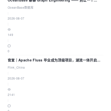
OceanBase 聊聊 Graph Engineering —— 别让一个
Agent 既当运动员又
OceanBase数据库
|
2026-08-07
|
149
|
0
官宣｜Apache Fluss 毕业成为顶级项目，湖流一体开启
Agentic Lake 全面实时化时代
Flink_China
|
2026-08-07
|
2141
|
0