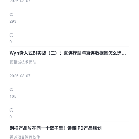
2026-08-07
|
293
|
0
Wyn嵌入式BI实战（二）：直连模型与直连数据集怎么选，
参数为什么不生效？| 葡萄城技术团队
葡萄城技术团队
|
2026-08-07
|
105
|
0
别把产品放在同一个篮子里！读懂IPD产品规划
禅道项目管理软件