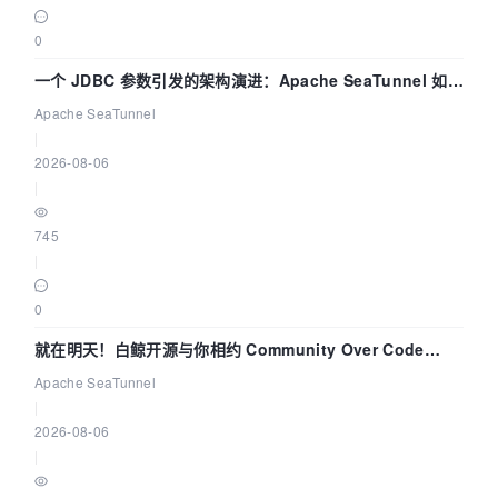
0
一个 JDBC 参数引发的架构演进：Apache SeaTunnel 如何
解决数据同步中的“定时 Flush”难题
Apache SeaTunnel
|
2026-08-06
|
745
|
0
就在明天！白鲸开源与你相约 Community Over Code
Asia 2026 主题演讲！
Apache SeaTunnel
|
2026-08-06
|