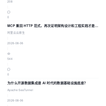
208
|
0
MCP 重回 HTTP 范式，再次证明架构设计和工程实践才是稀
缺资源
阿里云云原生
|
2026-08-06
|
544
|
0
为什么开源数据集成是 AI 时代的数据基础设施底座？
Apache SeaTunnel
|
2026-08-06
|