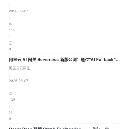
|
2026-08-07
|
112
|
0
阿里云 AI 网关 Serverless 新版公测：通过“AI Fallback”与
拓扑可视化构建 AI 流量治理底座
阿里云云原生
|
2026-08-07
|
135
|
0