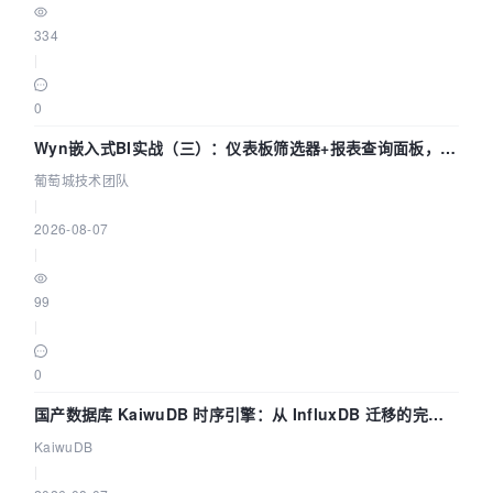
334
|
0
Wyn嵌入式BI实战（三）：仪表板筛选器+报表查询面板，参
数联动全闭环
葡萄城技术团队
|
2026-08-07
|
99
|
0
国产数据库 KaiwuDB 时序引擎：从 InfluxDB 迁移的完整
技术路径
KaiwuDB
|