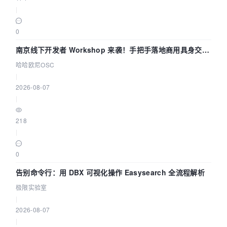
|
0
南京线下开发者 Workshop 来袭！手把手落地商用具身交互
智能 Agent 应用
哈哈欧尼OSC
|
2026-08-07
|
218
|
0
告别命令行：用 DBX 可视化操作 Easysearch 全流程解析
极限实验室
|
2026-08-07
|