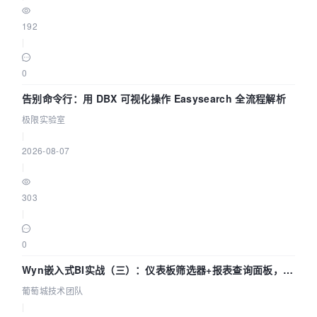
192
|
0
告别命令行：用 DBX 可视化操作 Easysearch 全流程解析
极限实验室
|
2026-08-07
|
303
|
0
Wyn嵌入式BI实战（三）：仪表板筛选器+报表查询面板，参
数联动全闭环
葡萄城技术团队
|