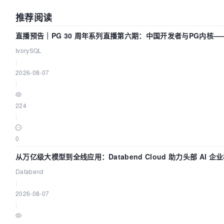
推荐阅读
直播预告｜PG 30 周年系列直播第六期：中国开发者与PG内核
吗？我们贡献了什么？
IvorySQL
|
2026-08-07
|
224
|
0
从万亿级大模型到全线应用：Databend Cloud 助力头部 AI 
Trace 数据管道
Databend
|
2026-08-07
|