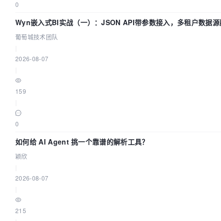
0
Wyn嵌入式BI实战（一）：JSON API带参数接入，多租户数据源
城技术团队
葡萄城技术团队
|
2026-08-07
|
159
|
0
如何给 AI Agent 挑一个靠谱的解析工具？
颖欣
|
2026-08-07
|
215