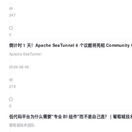
|
247
|
0
倒计时 1 天！Apache SeaTunnel 6 个议题将亮相 Community O
Asia 2026
Apache SeaTunnel
|
2026-08-06
|
218
|
0
低代码平台为什么需要"专业 BI 组件"而不是自己造？ | 葡萄城技
葡萄城技术团队
|