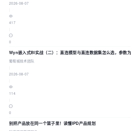
2026-08-07
|
417
|
0
Wyn嵌入式BI实战（二）：直连模型与直连数据集怎么选，参数为
葡萄城技术团队
葡萄城技术团队
|
2026-08-07
|
114
|
0
别把产品放在同一个篮子里！读懂IPD产品规划