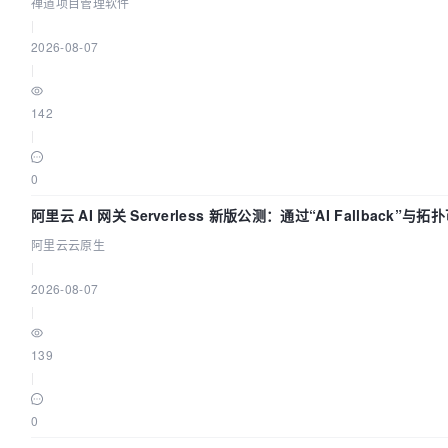
禅道项目管理软件
|
2026-08-07
|
142
|
0
阿里云 AI 网关 Serverless 新版公测：通过“AI Fallback”与
流量治理底座
阿里云云原生
|
2026-08-07
|
139
|
0