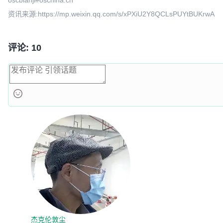
oscbianji#oschina.cn
资讯来源:https://mp.weixin.qq.com/s/xPXiU2Y8QCLsPUYtBUKrwA
评论: 10
杰克伦敦尘