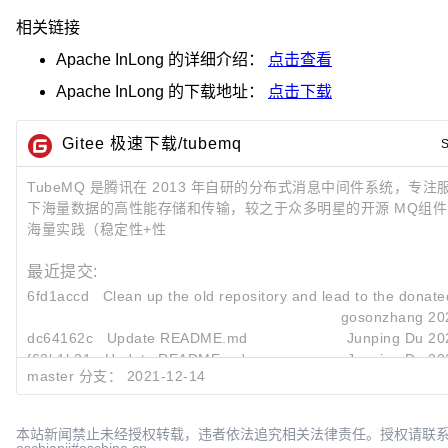
相关链接
Apache InLong
的详细介绍：
点击查看
Apache InLong
的下载地址：
点击下载
Gitee 极速下载/tubemq
TubeMQ 是腾讯在 2013 年自研的分布式消息中间件系统，专
下海量数据的高性能存储和传输，较之于众多明星的开源 MQ组件，T
海量实践（稳定性+性
最近提交:
6fd1accd
Clean up the old repository and lead to the donate
gosonzhang
20
dc64162c
Update README.md
Junping Du
20
f63b1b31
Update README.md
Junping Du
20
master 分支：
2021-12-14
本站新闻禁止未经授权转载，违者依法追究相关法律责任。授权请联