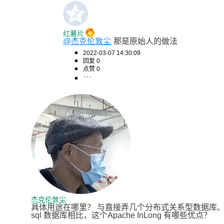
红薯片
@杰克伦敦尘
那是原始人的做法
2022-03-07 14:30:09
回复 0
点赞 0
杰克伦敦尘
具体用途在哪里？ 与直接弄几个分布式关系型数据库、或
sql 数据库相比，这个Apache InLong 有哪些优点？