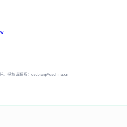
ew
系：oscbianji#oschina.cn