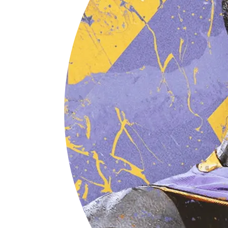
    Change-Id: I5c788d324e56ca88366fb54b67240cebf5dced2c

    Reviewed-on: https://go-review.googlesource.com
    Reviewed-by: Andrew Gerrand <adg@golang
.org
>

 .gitignore | 
1
 +

1
 file changed, 
1
 insertion(+)