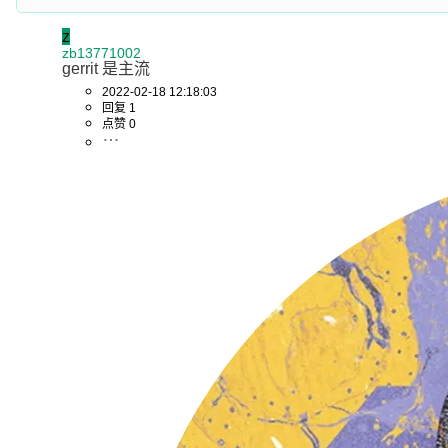
1
 file changed, 
1
 insertion(+), 
8
 deletions(-)

z
zb13771002
gerrit 是主流
Author:
     David Symonds <dsymonds@golang
.org
2022-02-18 12:18:03
AuthorDate:
 Mon 
Dec
8
13
:
53
:
11
2014
 +
1100
回复 1
点赞 0
Commit:
     David Symonds <dsymonds@golang
.org
CommitDate:
 Mon 
Dec
8
13
:
53
:
11
2014
 +
1100
    cmd/dist: convert dist from Hg to Git.

 src/cmd/dist/build.c | 
100
 +++++++++++++++++++++++
1
 file changed, 
59
 insertions(+), 
41
 deletions(-)

commit 
26399948e3402
Author:
     David Symonds <dsymonds@golang
.org
AuthorDate:
 Mon 
Dec
8
11
:
39
:
11
2014
 +
1100
Commit:
     David Symonds <dsymonds@golang
.org
CommitDate:
 Mon 
Dec
8
04
:
42
:
22
2014
 +
0000
add
 bin/ to .gitignore.
