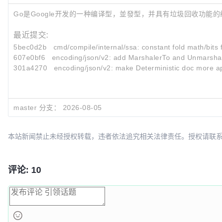
commit 
258
Go是Google开发的一种编译型，並發型，并具有垃圾回收功能
Author:
     David Symonds <dsymonds@golang
.org
最近提交:
AuthorDate:
 Mon 
Dec
8
13
:
50
:
49
2014
 +
1100
Commit:
     David Symonds <dsymonds@golang
.org
5bec0d2b
cmd/compile/internal/ssa: constant fold math/bits 
CommitDate:
 Mon 
Dec
8
13
:
50
:
49
2014
 +
1100
607e0bf6
encoding/json/v2: add MarshalerTo and Unmarsha
301a4270
encoding/json/v2: make Deterministic doc more 
    remove .hgtags.

 .hgtags | 
140
 -------------------------------------
master 分支：
2026-08-05
1
 file changed, 
140
 deletions(-)

commit 
369873
本站新闻禁止未经授权转载，违者依法追究相关法律责任。授权请联系：oscbia
Author:
     David Symonds <dsymonds@golang
.org
AuthorDate:
 Mon 
Dec
8
13
:
50
:
49
2014
 +
1100
Commit:
     David Symonds <dsymonds@golang
.org
评论: 10
CommitDate:
 Mon 
Dec
8
13
:
50
:
49
2014
 +
1100
    convert .hgignore to .gitignore.

 .hgignore => .gitignore | 
9
 +--------
