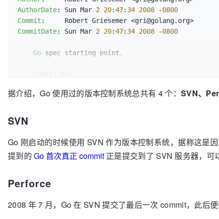
AuthorDate
: Sun Mar 
2
20
:
47
:
34
2008
 -
0800
Commit
CommitDate
: Sun Mar 
2
20
:
47
:
34
2008
 -
0800
Go
 spec starting point.

SVN
=
111041
据介绍，Go 使用过的版本控制系统总共有 4 个：
SVN、Perf
doc
/go_spec | 
1197
 ++++++++++++++++++++++++++++++++
1
 file changed, 
1197
 insertions(+)
SVN
Go 刚启动的时候使用 SVN 作为版本控制系统，据称这是
提到的
Go 首次真正 commit
正是提交到了 SVN 服务器，可以
Perforce
2008 年 7 月，Go 在 SVN 提交了最后一次 commit，此后便转