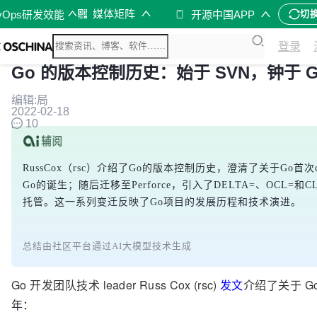
媒体矩阵
vOps研发效能
开源中国APP
切
登录
Go 的版本控制历史：始于 SVN，钟于 Gi
编辑:局
2022-02-18
10
RussCox（rsc）介绍了Go的版本控制历史，澄清了关于Go首次co
Go的诞生；随后迁移至Perforce，引入了DELTA=、OCL=和CL
托管。这一系列变迁反映了Go项目的发展历程和技术演进。
总结由社区平台通过AI大模型技术生成
Go 开发团队技术 leader Russ Cox (rsc)
发文
介绍了关于 G
年：