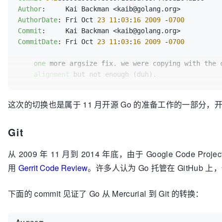
Author
AuthorDate
: Fri Oct 
23
11
:
03
:
16
2009
 -
0700
Commit
CommitDate
: Fri Oct 
23
11
:
03
:
16
2009
 -
0700
one
 more argsize fix. we were copying with the c
alignment
 but not enough (duh).

R
=rsc

这次的切换也是属于 11 月开源 Go 的准备工作的一部分，
APPROVED
=rsc

DELTA
=
16
  (
13
 added, 
0
 deleted, 
3
 changed)

Git
OCL
=
36020
CL
=
36024
从 2009 年 11 月到 2014 年底，由于 Google Co
src
/cmd/
5
g/ggen.c |  
2
 +-

用
Gerrit Code Review
。许多人认为 Go 托管在 GitHub
test
/arm-pass.txt | 
17
 +++++++++++++++--

2
 files changed, 
16
 insertions(+), 
3
 deletions(-)

下面的 commit 见证了 Go 从 Mercurial 到 Git 的转换：
commit
Author