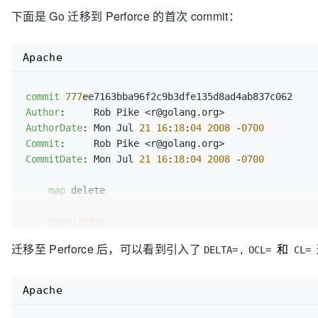
下面是 Go 迁移到 Perforce 的首次 commit：
Apache
commit
777
Author
AuthorDate
: Mon Jul 
21
16
:
18
:
04
2008
 -
0700
Commit
CommitDate
: Mon Jul 
21
16
:
18
:
04
2008
 -
0700
map
 delete

SVN
=
128258
迁移至 Perforce 后，可以看到引入了
,
和
DELTA=
OCL=
CL=
doc
/go_lang.txt | 
6
 ++++++

1
 file changed, 
6
 insertions(+)

Apache
commit
05
Author