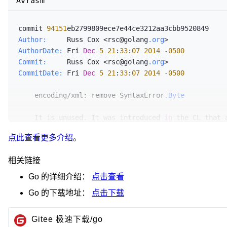
Avrasm
AuthorDate
: Fri Oct 
23
12
:
43
:
01
2009
 -
0700
Commit
CommitDate
: Fri Oct 
23
12
:
43
:
01
2009
 -
0700
commit 
94151
Author:
     Russ Cox <rsc@golang
.org
fix
 build issue cause by transition to hg

AuthorDate:
 Fri 
Dec
5
21
:
33
:
07
2014
-0500
Commit:
     Russ Cox <rsc@golang
.org
R
=rsc

CommitDate:
 Fri 
Dec
5
21
:
33
:
07
2014
-0500
http
://go/go-review/
1013012
    encoding/xml: remove SyntaxError
.Byte
src
/make-arm.bash | 
4
 ++--

1
 file changed, 
2
 insertions(+), 
2
 deletions(-)
    It is unused. It was introduced 
in
 the CL that 
    I suspect it was an editing mistake.

点此查看更多介绍
。
    LGTM=bradfitz

相关链接
    R=bradfitz

    CC=golang-codereviews

Go
的详细介绍：
点击查看
    https://golang
.org
/cl/
182580043
Go
的下载地址：
点击下载
 src/encoding/xml/xml.go | 
1
 -

1
 file changed, 
1
 deletion(-)

Gitee 极速下载/go