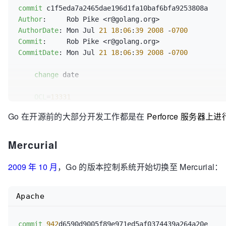
commit
AuthorDate
: Mon Jul 
21
17
:
10
:
49
2008
 -
0700
Author
Commit
AuthorDate
: Mon Jul 
21
18
:
06
:
39
2008
 -
0700
CommitDate
: Mon Jul 
21
17
:
10
:
49
2008
 -
0700
Commit
CommitDate
: Mon Jul 
21
18
:
06
:
39
2008
 -
0700
help
 management of empty pkg and lib directories
change
 date

R
=gri

DELTA
=
4
  (
4
 added, 
0
 deleted, 
0
 changed)

OCL
=
13331
OCL
=
13328
CL
=
13331
CL
=
13328
Go 在开源前的大部分开发工作都是在
Perforce 服务器上
doc
/go_lang.txt | 
2
 +-

lib
/place-holder      | 
2
 ++

Mercurial
1
 file changed, 
1
 insertion(+), 
1
 deletion(-)
pkg
/place-holder      | 
2
 ++

src
/cmd/gc/mksys.bash | 
0
3
 files changed, 
4
 insertions(+)
2009 年 10 月
，Go 的版本控制系统开始切换至 Mercurial：
Apache
commit
942