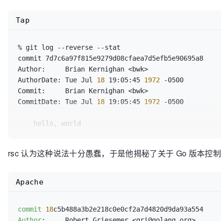
Tap
% git log --reverse --stat

commit 7d7c6a97f815e9279d08cfaea7d5efb5e90695a8

Author:     Brian Kernighan <bwk>

AuthorDate: Tue Jul
 18 
19:05:45
 1972 
-0500

Commit:     Brian Kernighan <bwk>

CommitDate: Tue Jul
 18 
19:05:45
 1972 
-0500

    hello, world

    R=ken

rsc 认为这种说法十分愚蠢，于是他揭秘了关于 Go 版本控制的更多
    DELTA=7  (7 added,
 0 
deleted,
 0 
changed)

 src/pkg/debug/macho/testdata/hello.b |
 7 
Apache
 1 
file changed,
 7 
insertions(+)

commit
18
...
Author