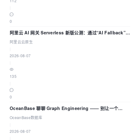
112
|
0
阿里云 AI 网关 Serverless 新版公测：通过“AI Fallback”与
拓扑可视化构建 AI 流量治理底座
阿里云云原生
|
2026-08-07
|
135
|
0
OceanBase 聊聊 Graph Engineering —— 别让一个
Agent 既当运动员又
OceanBase数据库
|
2026-08-07
|