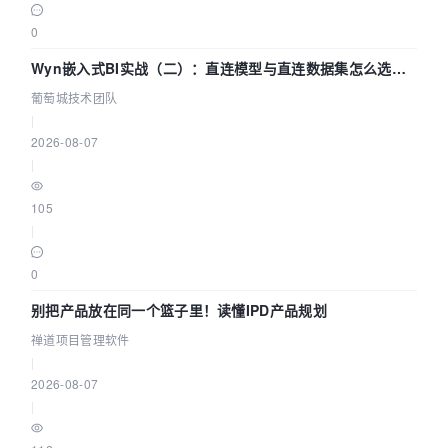
0
Wyn嵌入式BI实战（二）：直连模型与直连数据集怎么选，
参数为什么不生效？| 葡萄城技术团队
葡萄城技术团队
|
2026-08-07
|
105
|
0
别把产品放在同一个篮子里！读懂IPD产品规划
禅道项目管理软件
|
2026-08-07
|