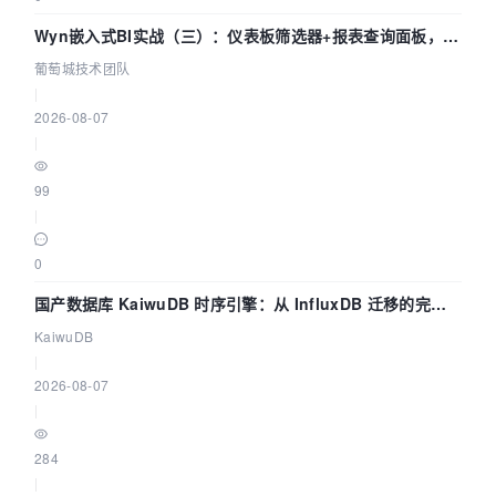
Wyn嵌入式BI实战（三）：仪表板筛选器+报表查询面板，参
数联动全闭环
葡萄城技术团队
|
2026-08-07
|
99
|
0
国产数据库 KaiwuDB 时序引擎：从 InfluxDB 迁移的完整
技术路径
KaiwuDB
|
2026-08-07
|
284
|