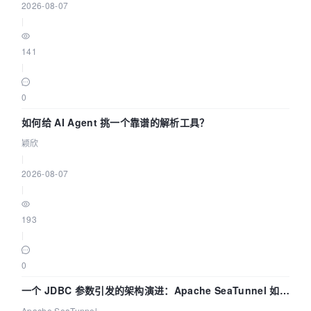
2026-08-07
|
141
|
0
如何给 AI Agent 挑一个靠谱的解析工具？
颖欣
|
2026-08-07
|
193
|
0
一个 JDBC 参数引发的架构演进：Apache SeaTunnel 如何
解决数据同步中的“定时 Flush”难题
Apache SeaTunnel