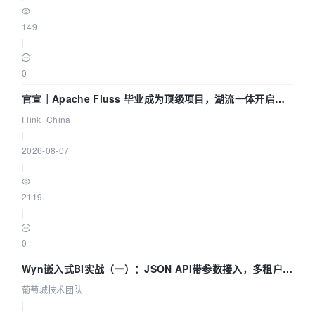
149
|
0
官宣｜Apache Fluss 毕业成为顶级项目，湖流一体开启
Agentic Lake 全面实时化时代
Flink_China
|
2026-08-07
|
2119
|
0
Wyn嵌入式BI实战（一）：JSON API带参数接入，多租户数
据源配置指南 | 葡萄城技术团队
葡萄城技术团队
|