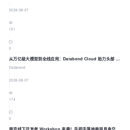
|
2026-08-07
|
151
|
0
从万亿级大模型到全线应用：Databend Cloud 助力头部 AI
企业构建全链路 Trace 数据管道
Databend
|
2026-08-07
|
174
|
0
南京线下开发者 Workshop 来袭！手把手落地商用具身交互