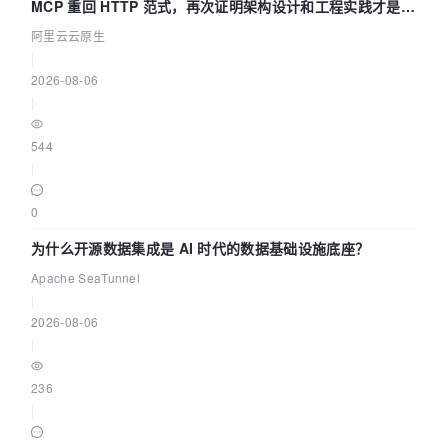
MCP 重回 HTTP 范式，再次证明架构设计和工程实践才是稀
缺资源
阿里云云原生
|
2026-08-06
|
544
|
0
为什么开源数据集成是 AI 时代的数据基础设施底座？
Apache SeaTunnel
|
2026-08-06
|
236
|