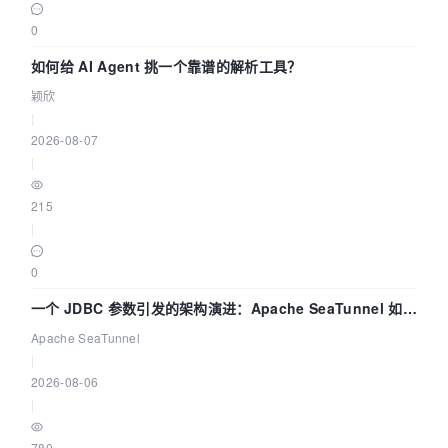
0
如何给 AI Agent 挑一个靠谱的解析工具？
颖欣
|
2026-08-07
|
215
|
0
一个 JDBC 参数引发的架构演进：Apache SeaTunnel 如何
解决数据同步中的“定时 Flush”难题
Apache SeaTunnel
|
2026-08-06
|
780