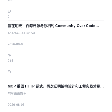
|
0
就在明天！白鲸开源与你相约 Community Over Code
Asia 2026 主题演讲！
Apache SeaTunnel
|
2026-08-06
|
215
|
0
MCP 重回 HTTP 范式，再次证明架构设计和工程实践才是稀
缺资源
阿里云云原生
|
2026-08-06
|