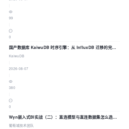
|
99
|
0
国产数据库 KaiwuDB 时序引擎：从 InfluxDB 迁移的完整
技术路径
KaiwuDB
|
2026-08-07
|
380
|
0
Wyn嵌入式BI实战（二）：直连模型与直连数据集怎么选，
参数为什么不生效？| 葡萄城技术团队
葡萄城技术团队