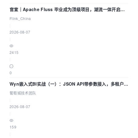
官宣｜Apache Fluss 毕业成为顶级项目，湖流一体开启
Agentic Lake 全面实时化时代
Flink_China
|
2026-08-07
|
2415
|
0
Wyn嵌入式BI实战（一）：JSON API带参数接入，多租户数
据源配置指南 | 葡萄城技术团队
葡萄城技术团队
|
2026-08-07
|
159
|