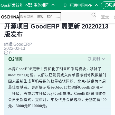
媒体矩阵
vOps研发效能
开源中国APP
切
登录
开源项目 GoodERP 周更新 20220213
版发布
编辑:GoodERP
2022-02-13
0
复制
本周GoodERP更新主要优化了销售和采购模块，移除了
modifying功能，以解决已发货或入库单据撤销修改数量时
因未重新生成草稿导致的数量错误问题。北京-胡巍为本周
最佳贡献者。更新提示所有Odoo13框架的GoodERP用户
可升级，需重启并升级buy和sell模块。GoodERP采用收费
会员更新模式，提供月、年及终身会员选项，分别定价400
元、3000元和10000元。