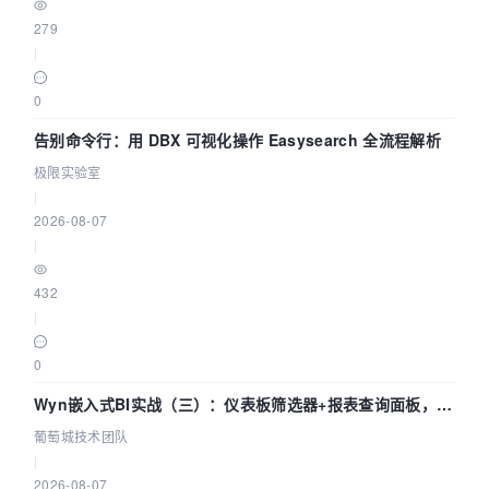
279
|
0
告别命令行：用 DBX 可视化操作 Easysearch 全流程解析
极限实验室
|
2026-08-07
|
432
|
0
Wyn嵌入式BI实战（三）：仪表板筛选器+报表查询面板，参
数联动全闭环
葡萄城技术团队
|
2026-08-07