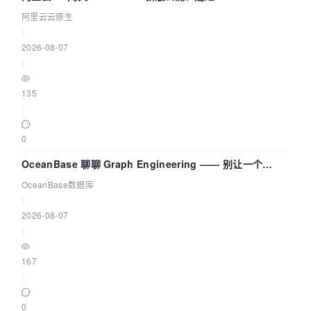
拓扑可视化构建 AI 流量治理底座
阿里云云原生
|
2026-08-07
|
135
|
0
OceanBase 聊聊 Graph Engineering —— 别让一个
Agent 既当运动员又
OceanBase数据库
|
2026-08-07
|
167
|
0