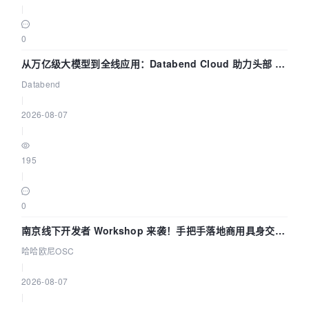
|
0
从万亿级大模型到全线应用：Databend Cloud 助力头部 AI
企业构建全链路 Trace 数据管道
Databend
|
2026-08-07
|
195
|
0
南京线下开发者 Workshop 来袭！手把手落地商用具身交互
智能 Agent 应用
哈哈欧尼OSC
|
2026-08-07
|