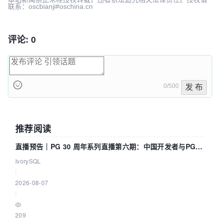
联系：oscbianji#oschina.cn
评论: 0
0/500
发 布
推荐阅读
直播预告｜PG 30 周年系列直播第六期：中国开发者与PG内
核——我们改得动吗？我们贡献了什么？
IvorySQL
|
2026-08-07
|
209