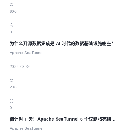
600
|
0
为什么开源数据集成是 AI 时代的数据基础设施底座？
Apache SeaTunnel
|
2026-08-06
|
236
|
0
倒计时 1 天！Apache SeaTunnel 6 个议题将亮相
Community Over Code Asia 2026
Apache SeaTunnel
|