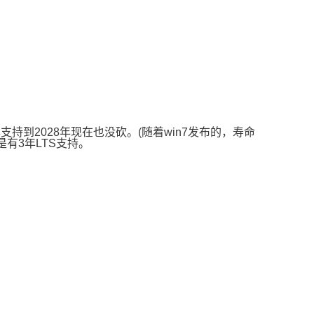
长的20年支持到2028年现在也没砍。(随着win7发布的，寿命
6也是有3年LTS支持。