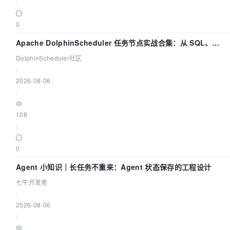
|
0
Apache DolphinScheduler 任务节点实战合集：从 SQL、
DataX 到 Spark、Flink 一次配置全打通
DolphinScheduler社区
|
2026-08-06
|
108
|
0
Agent 小知识｜长任务不重来：Agent 状态保存的工程设计
七牛开发者
|
2026-08-06
|