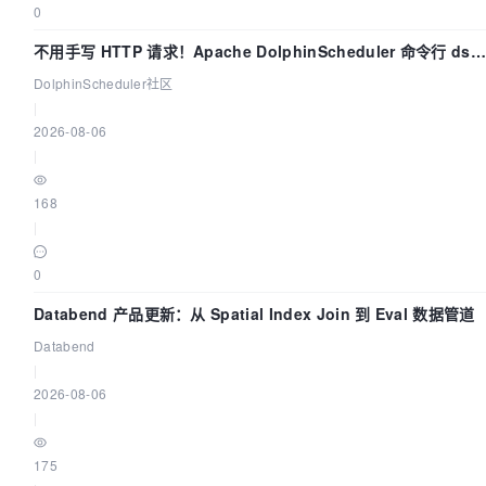
0
不用手写 HTTP 请求！Apache DolphinScheduler 命令行 dsct
两分钟上手
DolphinScheduler社区
|
2026-08-06
|
168
|
0
Databend 产品更新：从 Spatial Index Join 到 Eval 数据管道
Databend
|
2026-08-06
|
175