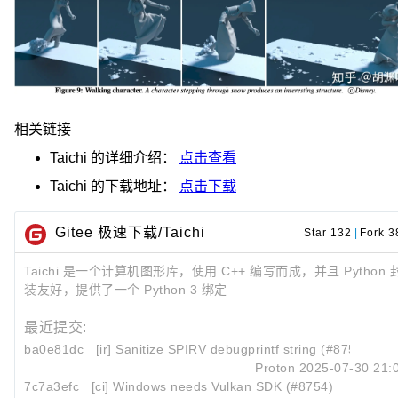
相关链接
Taichi
的详细介绍：
点击查看
Taichi
的下载地址：
点击下载
Gitee 极速下载/Taichi
Star 132
|
Fork 3
Taichi 是一个计算机图形库，使用 C++ 编写而成，并且 Python 
装友好，提供了一个 Python 3 绑定
最近提交:
ba0e81dc
[ir] Sanitize SPIRV debugprintf string (#8752)
Proton
2025-07-30 21:
7c7a3efc
[ci] Windows needs Vulkan SDK (#8754)