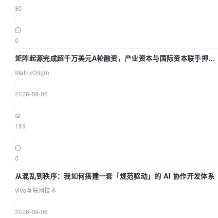
80
|
0
矩阵起源完成超千万美元A轮融资，产业资本与国际资本联手押注
企业级AI基础设施赛道
MatrixOrigin
|
2026-08-06
|
189
|
0
从混乱到秩序：我如何搭建一套「规范驱动」的 AI 协作开发体系
vivo互联网技术
|
2026-08-06