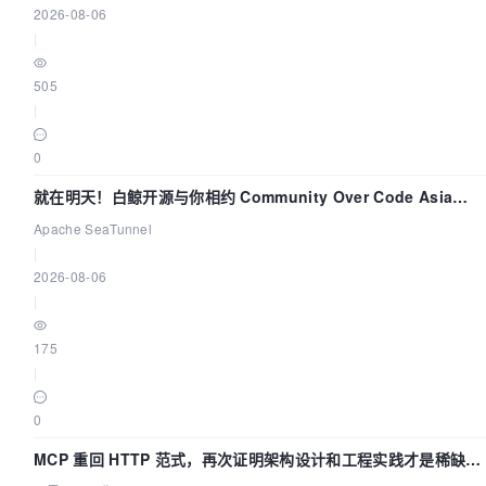
2026-08-06
|
505
|
0
就在明天！白鲸开源与你相约 Community Over Code Asia
2026 主题演讲！
Apache SeaTunnel
|
2026-08-06
|
175
|
0
MCP 重回 HTTP 范式，再次证明架构设计和工程实践才是稀缺资