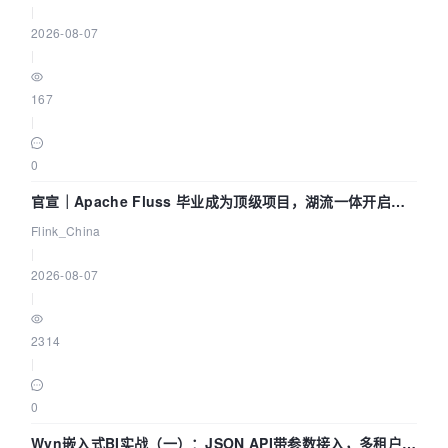
|
2026-08-07
|
167
|
0
官宣｜Apache Fluss 毕业成为顶级项目，湖流一体开启
Agentic Lake 全面实时化时代
Flink_China
|
2026-08-07
|
2314
|
0
Wyn嵌入式BI实战（一）：JSON API带参数接入，多租户数