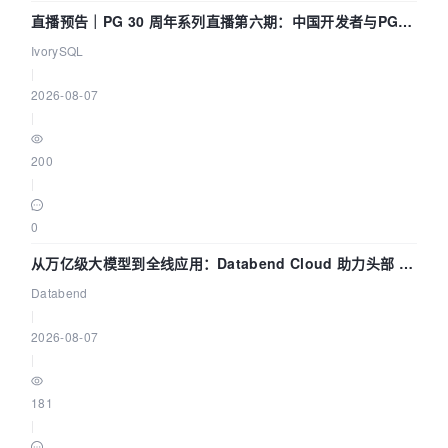
直播预告｜PG 30 周年系列直播第六期：中国开发者与PG内
核——我们改得动吗？我们贡献了什么？
IvorySQL
|
2026-08-07
|
200
|
0
从万亿级大模型到全线应用：Databend Cloud 助力头部 AI
企业构建全链路 Trace 数据管道
Databend
|
2026-08-07
|
181
|