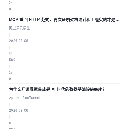
0
MCP 重回 HTTP 范式，再次证明架构设计和工程实践才是稀
缺资源
阿里云云原生
|
2026-08-06
|
580
|
0
为什么开源数据集成是 AI 时代的数据基础设施底座？
Apache SeaTunnel
|
2026-08-06
|