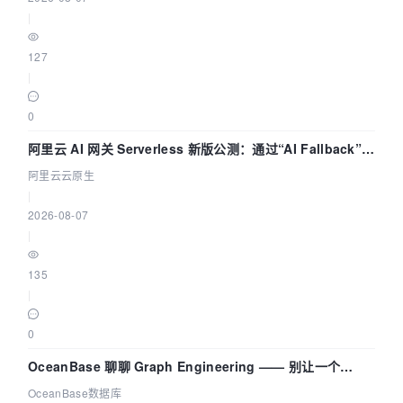
|
127
|
0
阿里云 AI 网关 Serverless 新版公测：通过“AI Fallback”与
拓扑可视化构建 AI 流量治理底座
阿里云云原生
|
2026-08-07
|
135
|
0
OceanBase 聊聊 Graph Engineering —— 别让一个
Agent 既当运动员又
OceanBase数据库