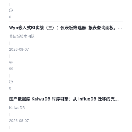
|
0
Wyn嵌入式BI实战（三）：仪表板筛选器+报表查询面板，参
数联动全闭环
葡萄城技术团队
|
2026-08-07
|
99
|
0
国产数据库 KaiwuDB 时序引擎：从 InfluxDB 迁移的完整
技术路径
KaiwuDB
|
2026-08-07
|