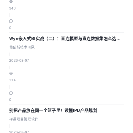
340
|
0
Wyn嵌入式BI实战（二）：直连模型与直连数据集怎么选，
参数为什么不生效？| 葡萄城技术团队
葡萄城技术团队
|
2026-08-07
|
114
|
0
别把产品放在同一个篮子里！读懂IPD产品规划
禅道项目管理软件
|
2026-08-07