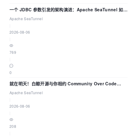
一个 JDBC 参数引发的架构演进：Apache SeaTunnel 如何
解决数据同步中的“定时 Flush”难题
Apache SeaTunnel
|
2026-08-06
|
769
|
0
就在明天！白鲸开源与你相约 Community Over Code
Asia 2026 主题演讲！
Apache SeaTunnel
|
2026-08-06
|
208
|