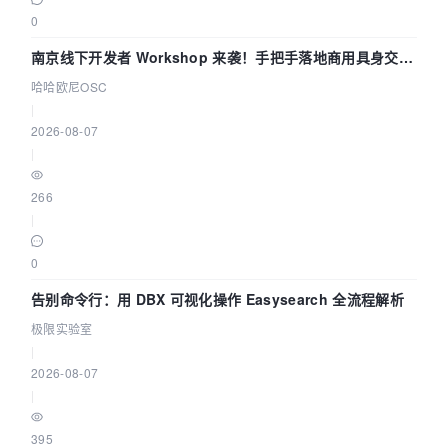
0
南京线下开发者 Workshop 来袭！手把手落地商用具身交互
智能 Agent 应用
哈哈欧尼OSC
|
2026-08-07
|
266
|
0
告别命令行：用 DBX 可视化操作 Easysearch 全流程解析
极限实验室
|
2026-08-07
|
395